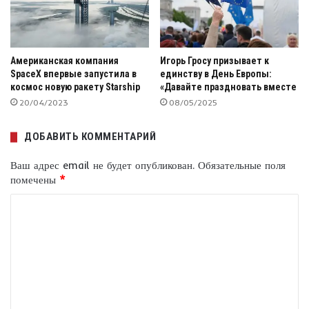
Американская компания
Игорь Гросу призывает к
SpaceX впервые запустила в
единству в День Европы:
космос новую ракету Starship
«Давайте праздновать вместе
20/04/2023
08/05/2025
ДОБАВИТЬ КОММЕНТАРИЙ
Ваш адрес email не будет опубликован.
Обязательные поля
помечены
*
К
о
м
м
е
н