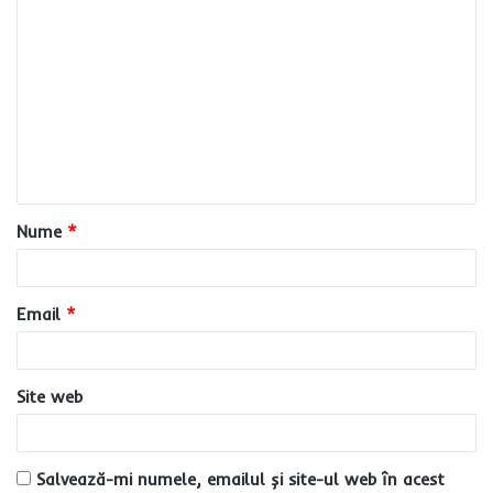
C
o
m
e
n
t
a
Nume
*
r
i
u
Email
*
*
Site web
Salvează-mi numele, emailul și site-ul web în acest