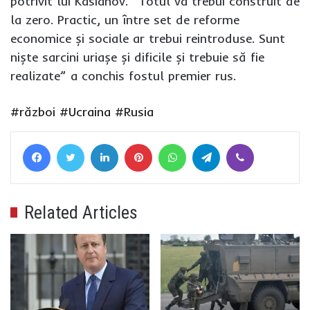
potrivit lui Kasianov. ”Totul va trebui construit de
la zero. Practic, un între set de reforme
economice și sociale ar trebui reintroduse. Sunt
niște sarcini uriașe și dificile și trebuie să fie
realizate” a conchis fostul premier rus.
#război
#Ucraina
#Rusia
Facebook
Twitter
LinkedIn
Pinterest
WhatsApp
Telegram
Viber
Related Articles