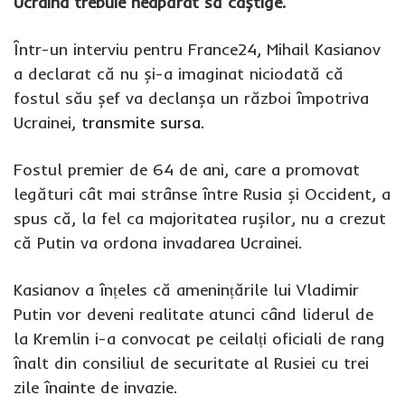
Ucraina trebuie neapărat să câștige.
Într-un interviu pentru France24, Mihail Kasianov
a declarat că nu și-a imaginat niciodată că
fostul său șef va declanșa un război împotriva
Ucrainei,
transmite sursa
.
Fostul premier de 64 de ani, care a promovat
legături cât mai strânse între Rusia și Occident, a
spus că, la fel ca majoritatea rușilor, nu a crezut
că Putin va ordona invadarea Ucrainei.
Kasianov a înțeles că amenințările lui Vladimir
Putin vor deveni realitate atunci când liderul de
la Kremlin i-a convocat pe ceilalți oficiali de rang
înalt din consiliul de securitate al Rusiei cu trei
zile înainte de invazie.