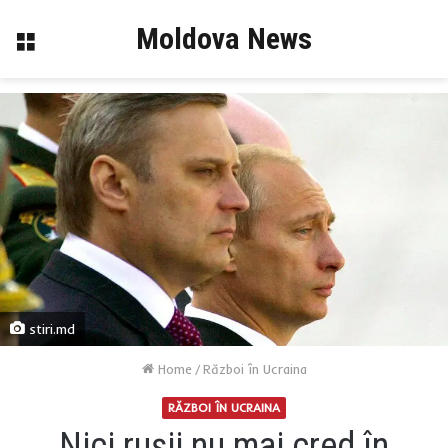
Moldova News
Menu
stiri.md
Home
/
Război în Ucraina
RĂZBOI ÎN UCRAINA
Nici rușii nu mai cred în