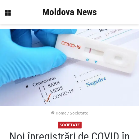
Moldova News
Menu
Home
/
Societate
SOCIETATE
Noi înregistrări de COVID în