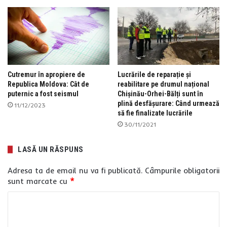
Cutremur în apropiere de
Lucrările de reparație și
Republica Moldova: Cât de
reabilitare pe drumul național
puternic a fost seismul
Chișinău-Orhei-Bălți sunt în
plină desfășurare: Când urmează
11/12/2023
să fie finalizate lucrările
30/11/2021
LASĂ UN RĂSPUNS
Adresa ta de email nu va fi publicată.
Câmpurile obligatorii
sunt marcate cu
*
C
o