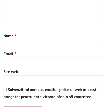
m
e
n
t
a
Nume
*
r
i
u
Email
*
*
Site web
Salvează-mi numele, emailul și site-ul web în acest
navigator pentru data viitoare când o să comentez.