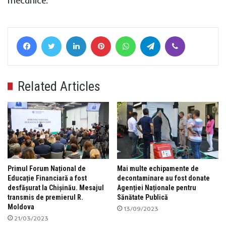
mecanice.
Facebook
Twitter
LinkedIn
Pinterest
WhatsApp
Telegram
Viber
Related Articles
Primul Forum Național de
Mai multe echipamente de
Educație Financiară a fost
decontaminare au fost donate
desfășurat la Chișinău. Mesajul
Agenției Naționale pentru
transmis de premierul R.
Sănătate Publică
Moldova
13/09/2023
21/03/2023