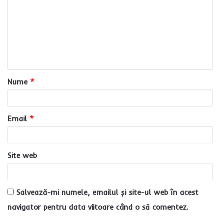
m
e
n
t
a
Nume
*
r
i
u
Email
*
*
Site web
Salvează-mi numele, emailul și site-ul web în acest
navigator pentru data viitoare când o să comentez.