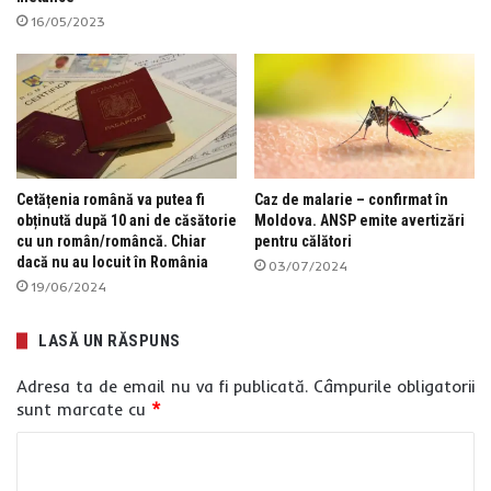
16/05/2023
Cetățenia română va putea fi
Caz de malarie – confirmat în
obținută după 10 ani de căsătorie
Moldova. ANSP emite avertizări
cu un român/româncă. Chiar
pentru călători
dacă nu au locuit în România
03/07/2024
19/06/2024
LASĂ UN RĂSPUNS
Adresa ta de email nu va fi publicată.
Câmpurile obligatorii
sunt marcate cu
*
C
o