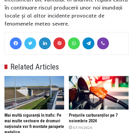
în continuare riscul producerii unor noi inundații
locale și al altor incidente provocate de
fenomenele meteo severe.
Facebook
Twitter
LinkedIn
Pinterest
WhatsApp
Telegram
Viber
Related Articles
Mai multă siguranță în trafic: Pe
Prețurile carburanților pe 7
mai multe sectoare de drumuri
noiembrie 2024
naționale vor fi montate parapete
07/11/2024
metalice