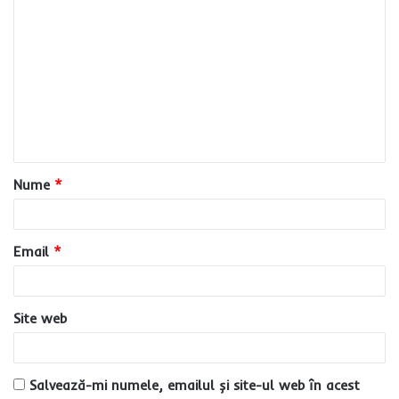
C
o
m
e
n
t
a
Nume
*
r
i
u
Email
*
*
Site web
Salvează-mi numele, emailul și site-ul web în acest