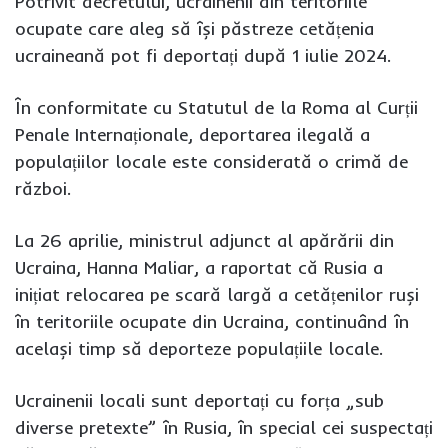
Potrivit decretului, ucrainenii din teritoriile
ocupate care aleg să își păstreze cetățenia
ucraineană pot fi deportați după 1 iulie 2024.
În conformitate cu Statutul de la Roma al Curții
Penale Internaționale, deportarea ilegală a
populațiilor locale este considerată o crimă de
război.
La 26 aprilie, ministrul adjunct al apărării din
Ucraina, Hanna Maliar, a raportat că Rusia a
inițiat relocarea pe scară largă a cetățenilor ruși
în teritoriile ocupate din Ucraina, continuând în
același timp să deporteze populațiile locale.
Ucrainenii locali sunt deportați cu forța „sub
diverse pretexte” în Rusia, în special cei suspectați