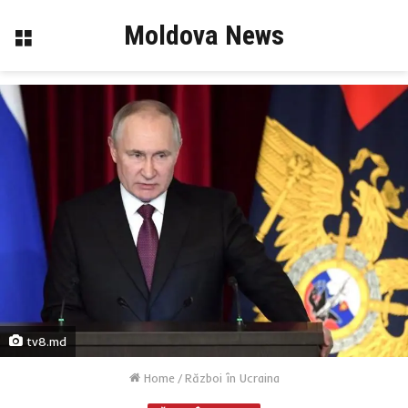
Moldova News
Menu
tv8.md
Home
/
Război în Ucraina