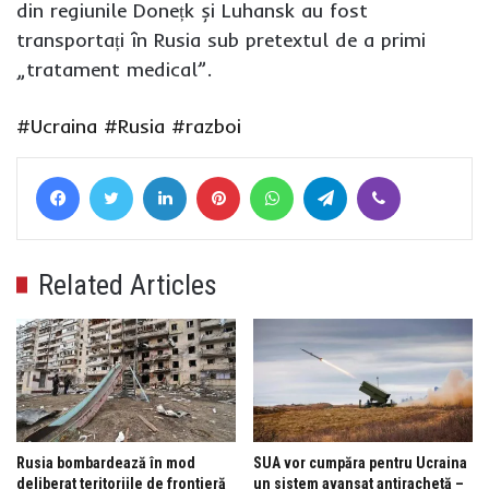
din regiunile Donețk și Luhansk au fost
transportați în Rusia sub pretextul de a primi
„tratament medical”.
#Ucraina
#Rusia
#razboi
Facebook
Twitter
LinkedIn
Pinterest
WhatsApp
Telegram
Viber
Related Articles
Rusia bombardează în mod
SUA vor cumpăra pentru Ucraina
deliberat teritoriile de frontieră
un sistem avansat antirachetă –