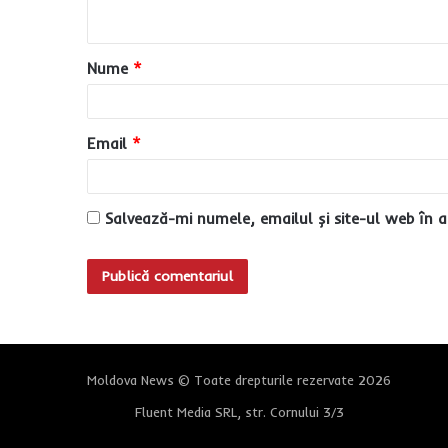
t
a
Nume
*
r
i
u
Email
*
*
Salvează-mi numele, emailul și site-ul web în a
Moldova News © Toate drepturile rezervate 2026
Fluent Media SRL, str. Cornului 3/3