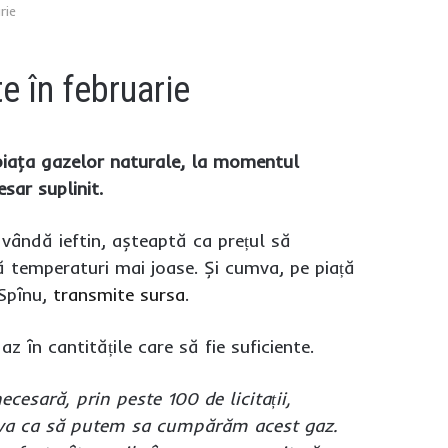
rie
e în februarie
e piaţa gazelor naturale, la momentul
sar suplinit.
 vândă ieftin, așteaptă ca prețul să
ă temperaturi mai joase. Și cumva, pe piață
 Spînu,
transmite sursa
.
z în cantitățile care să fie suficiente.
esară, prin peste 100 de licitații,
 ceva ca să putem sa cumpărăm acest gaz.