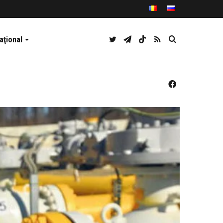
Twitter
Telegram
TikTok
RSS
Caută
aţional
Facebook