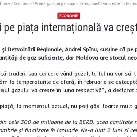
Home
/
Economie
/
Prețul gazului pe piața internațională va crește în februa
ECONOMIE
i pe piața internațională va creșt
ii și Dezvoltării Regionale, Andrei Spînu, susține că p
ntități de gaz suficiente, dar Moldova are stocul nece
că traderii sau cei care vând gazul, la fel nu vor să-l
tăm la temperaturile de afară, în februarie se așteapt
ețul gazului va crește în luna respectivă”, a declarat
e piaţă, la momentul actual, nu poți găsi foarte mult ga
n cele 300 de milioane de la BERD, acea cantitate nec
tombrie și finalizate în ianuarie. Ne-a luat 2 luni și