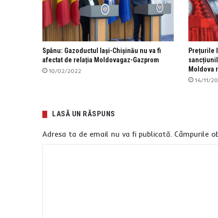
Spânu: Gazoductul Iași-Chișinău nu va fi
Prețurile 
afectat de relația Moldovagaz-Gazprom
sancțiunil
Moldova r
10/02/2022
14/11/2
LASĂ UN RĂSPUNS
Adresa ta de email nu va fi publicată.
Câmpurile ob
C
o
m
e
n