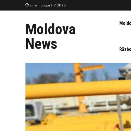
vineri, august 7 2026
Mold
Moldova
News
Războ