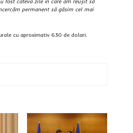
u fost câteva zile în care am reușit să
încercăm permanent să găsim cel mai
rale cu aproximativ 630 de dolari.