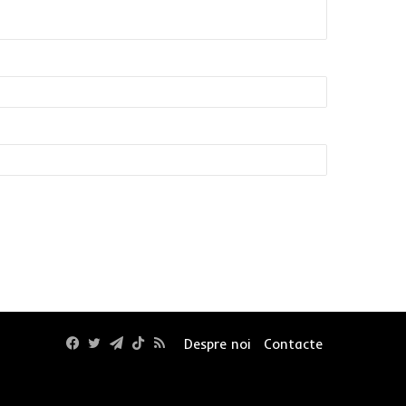
Facebook
Twitter
Telegram
TikTok
RSS
Despre noi
Contacte