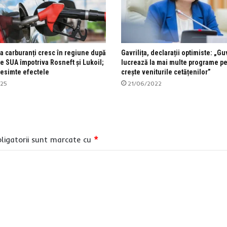
la carburanți cresc în regiune după
Gavrilița, declarații optimiste: „G
e SUA împotriva Rosneft și Lukoil;
lucrează la mai multe programe pe
esimte efectele
crește veniturile cetățenilor”
025
21/06/2022
ligatorii sunt marcate cu
*