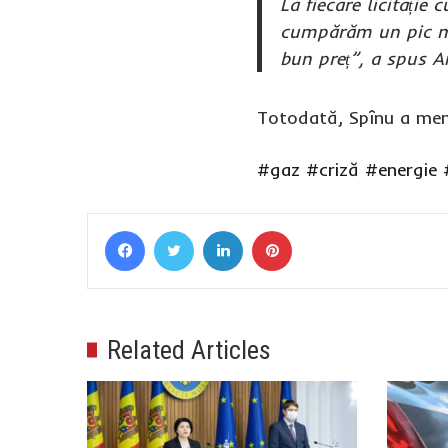
La fiecare licitație
cumpărăm un pic ma
bun preț”, a spus A
Totodată, Spînu a men
#gaz
#criză
#energie
Facebook
Twitter
LinkedIn
Pinterest
Related Articles