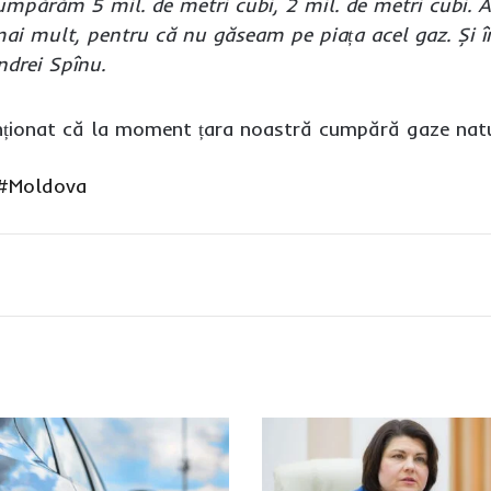
 cumpărăm 5 mil. de metri cubi, 2 mil. de metri cubi. A
i mult, pentru că nu găseam pe piața acel gaz. Și 
ndrei Spînu.
ționat că la moment țara noastră cumpără gaze natu
#Moldova