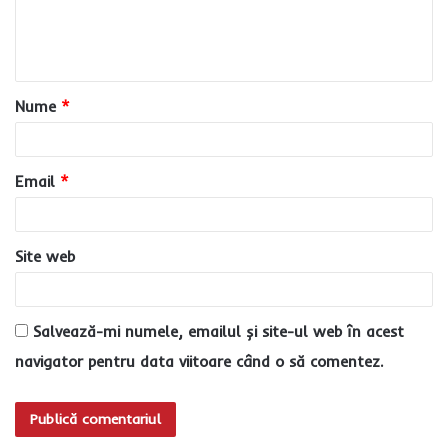
n
t
a
Nume
*
r
i
u
Email
*
*
Site web
Salvează-mi numele, emailul și site-ul web în acest
navigator pentru data viitoare când o să comentez.