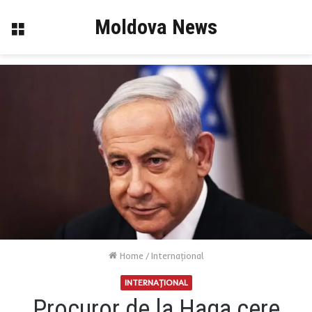
Moldova News
Menu
Home
/
Internaţional
INTERNAŢIONAL
Procuror de la Haga cere