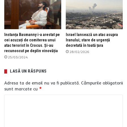
Instanța Basmanny i-a arestat pe
Israel lansează un atac asupra
cei acuzați de comiterea unui
Iranului; stare de urgență
atac terorist în Crocus. Și-au
decretată în toată țara
recunoscut pe deplin vinovăția
28/02/2026
25/03/2024
LASĂ UN RĂSPUNS
Adresa ta de email nu va fi publicată.
Câmpurile obligatorii
sunt marcate cu
*
C
o
m
e