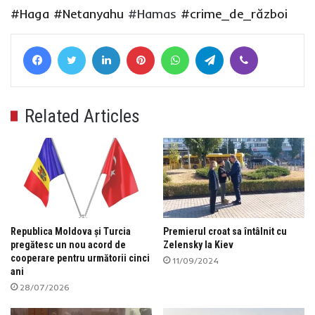
#Haga
#Netanyahu
#Hamas
#crime_de_război
Facebook
Twitter
LinkedIn
Pinterest
WhatsApp
Telegram
Viber
Related Articles
Republica Moldova și Turcia
Premierul croat sa întâlnit cu
pregătesc un nou acord de
Zelensky la Kiev
cooperare pentru următorii cinci
11/09/2024
ani
28/07/2026