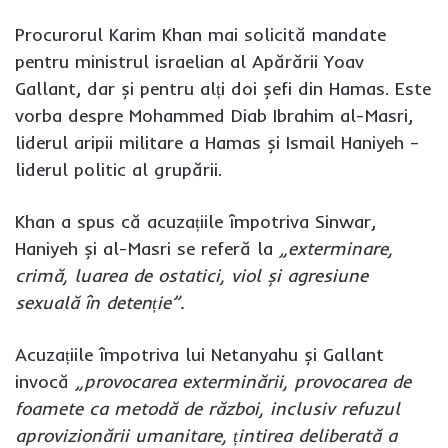
Procurorul Karim Khan mai solicită mandate
pentru ministrul israelian al Apărării Yoav
Gallant, dar și pentru alți doi șefi din Hamas. Este
vorba despre Mohammed Diab Ibrahim al-Masri,
liderul aripii militare a Hamas și Ismail Haniyeh –
liderul politic al grupării.
Khan a spus că acuzațiile împotriva Sinwar,
Haniyeh și al-Masri se referă la
„exterminare,
crimă, luarea de ostatici, viol și agresiune
sexuală în detenție”.
Acuzațiile împotriva lui Netanyahu și Gallant
invocă
„provocarea exterminării, provocarea de
foamete ca metodă de război, inclusiv refuzul
aprovizionării umanitare, țintirea deliberată a