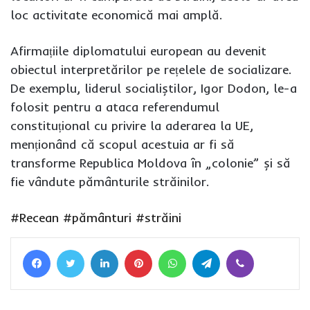
loc activitate economică mai amplă.
Afirmațiile diplomatului european au devenit
obiectul interpretărilor pe rețelele de socializare.
De exemplu, liderul socialiștilor, Igor Dodon, le-a
folosit pentru a ataca referendumul
constituțional cu privire la aderarea la UE,
menționând că scopul acestuia ar fi să
transforme Republica Moldova în „colonie” și să
fie vândute pământurile străinilor.
#Recean
#pământuri
#străini
Facebook
Twitter
LinkedIn
Pinterest
WhatsApp
Telegram
Viber