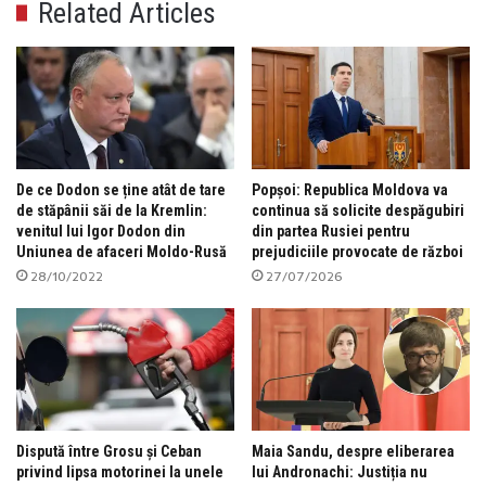
Related Articles
De ce Dodon se ține atât de tare
Popșoi: Republica Moldova va
de stăpânii săi de la Kremlin:
continua să solicite despăgubiri
venitul lui Igor Dodon din
din partea Rusiei pentru
Uniunea de afaceri Moldo-Rusă
prejudiciile provocate de război
28/10/2022
27/07/2026
Dispută între Grosu și Ceban
Maia Sandu, despre eliberarea
privind lipsa motorinei la unele
lui Andronachi: Justiția nu