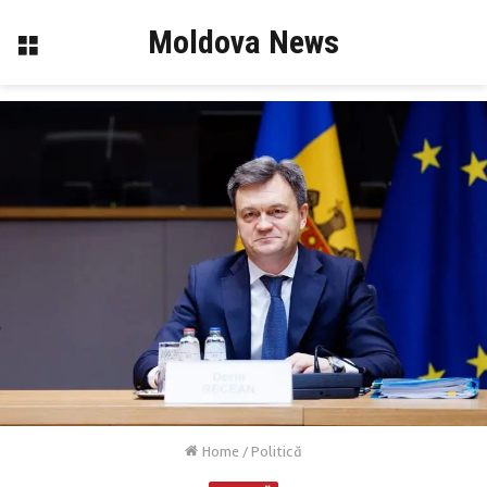
Moldova News
Menu
Home
/
Politică