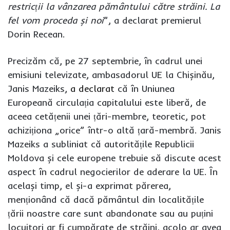
restricții la vânzarea pământului către străini. La
fel vom proceda și noi
”, a declarat premierul
Dorin Recean.
Precizăm că, pe 27 septembrie, în cadrul unei
emisiuni televizate, ambasadorul UE la Chișinău,
Janis Mazeiks,
a declarat
că în Uniunea
Europeană circulația capitalului este liberă, de
aceea cetățenii unei țări-membre, teoretic, pot
achiziționa „orice” într-o altă țară-membră. Janis
Mazeiks a subliniat că autoritățile Republicii
Moldova și cele europene trebuie să discute acest
aspect în cadrul negocierilor de aderare la UE. În
același timp, el și-a exprimat părerea,
menționând că dacă pământul din localitățile
țării noastre care sunt abandonate sau au puțini
locuitori ar fi cumpărate de străini, acolo ar avea