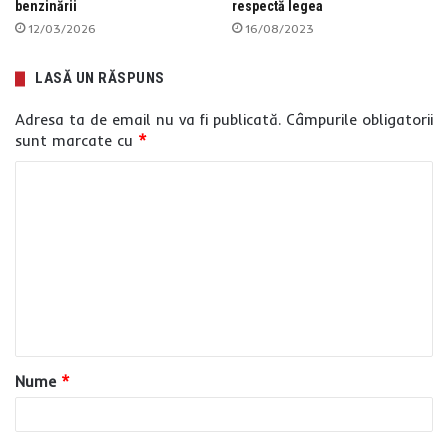
benzinării
respectă legea
12/03/2026
16/08/2023
LASĂ UN RĂSPUNS
Adresa ta de email nu va fi publicată.
Câmpurile obligatorii
sunt marcate cu
*
C
o
m
e
n
t
a
Nume
*
r
i
u