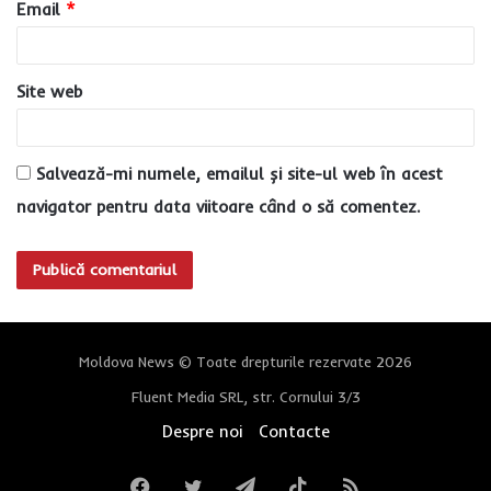
Email
*
*
Site web
Salvează-mi numele, emailul și site-ul web în acest
navigator pentru data viitoare când o să comentez.
Moldova News © Toate drepturile rezervate 2026
Fluent Media SRL, str. Cornului 3/3
Despre noi
Contacte
Facebook
Twitter
Telegram
TikTok
RSS