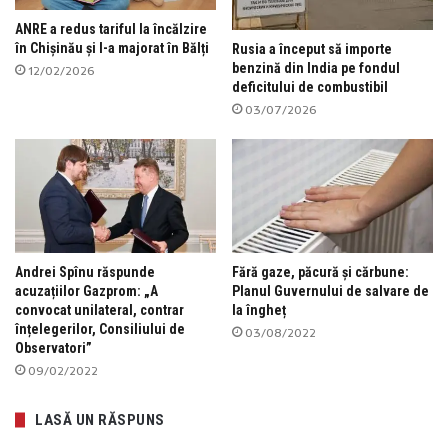
ANRE a redus tariful la încălzire
în Chișinău și l-a majorat în Bălți
Rusia a început să importe
benzină din India pe fondul
12/02/2026
deficitului de combustibil
03/07/2026
Andrei Spînu răspunde
Fără gaze, păcură și cărbune:
acuzațiilor Gazprom: „A
Planul Guvernului de salvare de
convocat unilateral, contrar
la îngheț
înțelegerilor, Consiliului de
03/08/2022
Observatori”
09/02/2022
LASĂ UN RĂSPUNS