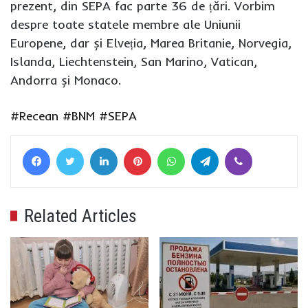
prezent, din SEPA fac parte 36 de țări. Vorbim
despre toate statele membre ale Uniunii
Europene, dar și Elveția, Marea Britanie, Norvegia,
Islanda, Liechtenstein, San Marino, Vatican,
Andorra și Monaco.
#Recean
#BNM
#SEPA
Facebook
Twitter
LinkedIn
Pinterest
WhatsApp
Telegram
Viber
Related Articles