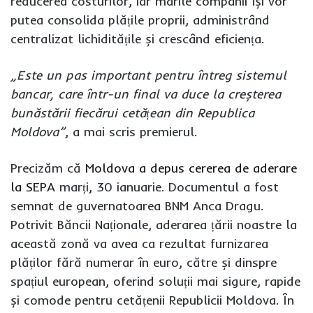
reducerea costurilor, iar marile companii își vor
putea consolida plățile proprii, administrând
centralizat lichiditățile și crescând eficiența.
„Este un pas important pentru întreg sistemul
bancar, care într-un final va duce la creșterea
bunăstării fiecărui cetățean din Republica
Moldova”
, a mai scris premierul.
Precizăm că
Moldova a depus cererea de aderare
la SEPA
marți, 30 ianuarie. Documentul a fost
semnat de guvernatoarea BNM Anca Dragu.
Potrivit Băncii Naționale, aderarea țării noastre la
această zonă va avea ca rezultat furnizarea
plăților fără numerar în euro, către și dinspre
spațiul european, oferind soluții mai sigure, rapide
și comode pentru cetățenii Republicii Moldova. În