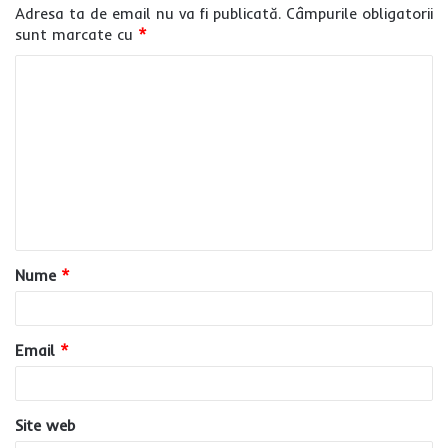
Adresa ta de email nu va fi publicată.
Câmpurile obligatorii
sunt marcate cu
*
C
o
m
e
n
t
a
Nume
*
r
i
u
Email
*
*
Site web