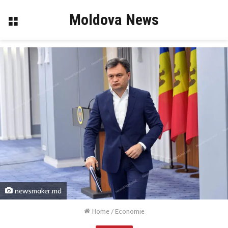
Moldova News
Menu
newsmaker.md
Home
/
Economie