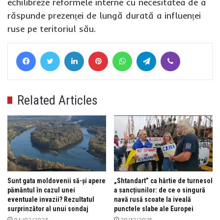
echilibreze reformele interne cu necesitatea de a
răspunde prezenței de lungă durată a influenței
ruse pe teritoriul său.
Facebook
Twitter
LinkedIn
Pinterest
WhatsApp
Telegram
Viber
Related Articles
Sunt gata moldovenii să-și apere
„Shtandart” ca hârtie de turnesol
pământul în cazul unei
a sancțiunilor: de ce o singură
eventuale invazii? Rezultatul
navă rusă scoate la iveală
surprinzător al unui sondaj
punctele slabe ale Europei
04/02/2023
29/12/2025