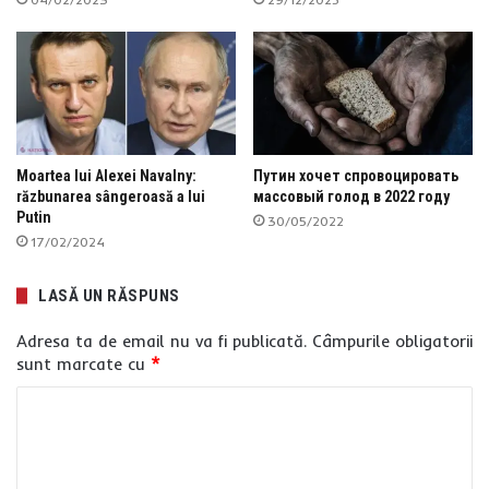
Moartea lui Alexei Navalny:
Путин хочет спровоцировать
răzbunarea sângeroasă a lui
массовый голод в 2022 году
Putin
30/05/2022
17/02/2024
LASĂ UN RĂSPUNS
Adresa ta de email nu va fi publicată.
Câmpurile obligatorii
sunt marcate cu
*
C
o
m