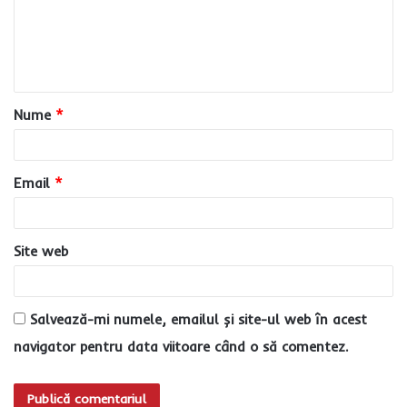
e
n
t
a
Nume
*
r
i
u
Email
*
*
Site web
Salvează-mi numele, emailul și site-ul web în acest
navigator pentru data viitoare când o să comentez.