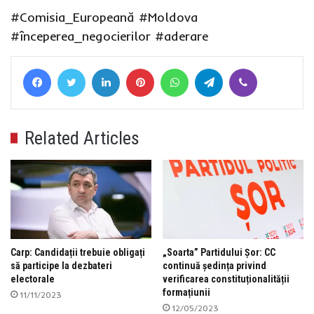
#Comisia_Europeană
#Moldova
#începerea_negocierilor
#aderare
Facebook
Twitter
LinkedIn
Pinterest
WhatsApp
Telegram
Viber
Related Articles
Carp: Candidații trebuie obligați
„Soarta” Partidului Șor: CC
să participe la dezbateri
continuă ședința privind
electorale
verificarea constituționalității
formațiunii
11/11/2023
12/05/2023