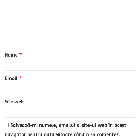
m
e
n
t
a
Nume
*
r
i
u
Email
*
*
Site web
Salvează-mi numele, emailul și site-ul web în acest
navigator pentru data viitoare când o să comentez.