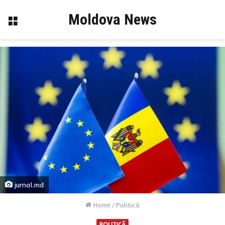
Moldova News
Menu
jurnal.md
Home
/
Politică
POLITICĂ