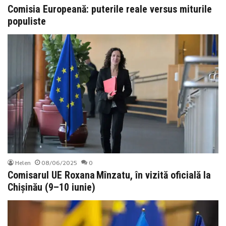
Comisia Europeană: puterile reale versus miturile
populiste
Helen
08/06/2025
0
Comisarul UE Roxana Mînzatu, în vizită oficială la
Chișinău (9–10 iunie)