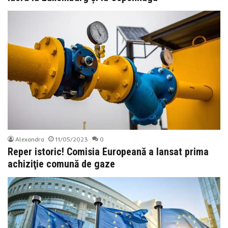
Alexandra
11/05/2023
0
Reper istoric! Comisia Europeană a lansat prima
achiziţie comună de gaze