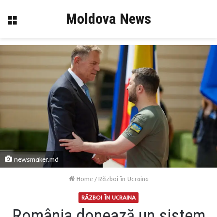
Moldova News
Menu
newsmaker.md
Home
/
Război în Ucraina
RĂZBOI ÎN UCRAINA
România donează un sistem