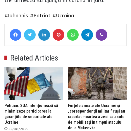
trei urmează să ajungă în curând în țară.
#Iohannis
#Patriot
#Ucraina
Facebook
Twitter
LinkedIn
Pinterest
WhatsApp
Telegram
Viber
Related Articles
Politico: SUA intenționează să
Forțele armate ale Ucrainei și
minimizeze participarea la
„corespondenții militari” ruși au
garanțiile de securitate ale
raportat moartea a zeci sau sute
Ucrainei
de mobilizați în timpul atacului
de la Makeevka
22/08/2025