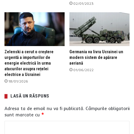
02/01/2023
Zelenski a cerut o creștere
Germania va livra Ucrainei un
urgentă a importurilor de
modern sistem de apărare
energie electrică în urma
aeriană
atacurilor asupra rețelei
01/06/2022
electrice a Ucrainei
18/01/2026
LASĂ UN RĂSPUNS
Adresa ta de email nu va fi publicată.
Câmpurile obligatorii
sunt marcate cu
*
C