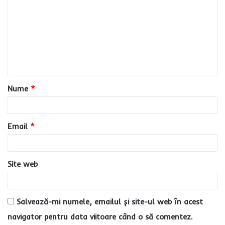
o
m
e
n
t
a
Nume
*
r
i
u
Email
*
*
Site web
Salvează-mi numele, emailul și site-ul web în acest
navigator pentru data viitoare când o să comentez.