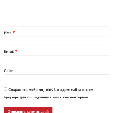
м
е
н
т
Имя
*
а
р
и
Email
*
й
*
Сайт
Сохранить моё имя, email и адрес сайта в этом
браузере для последующих моих комментариев.