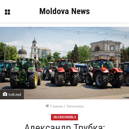
Moldova News
Меню
tv8.md
Главная
/
Экономика
ЭКОНОМИКА
Александр Трубка: