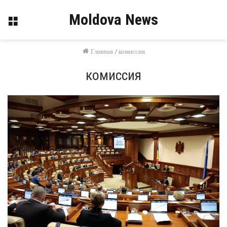
Moldova News
Меню
Главная
/
комиссия
комиссия