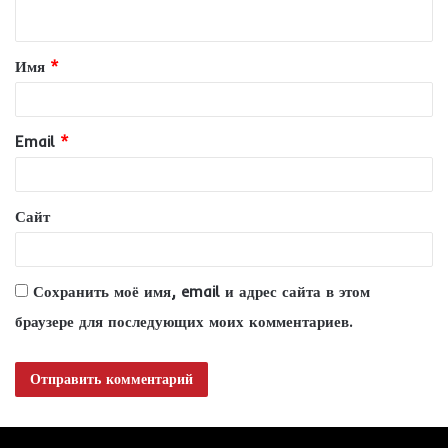
н
т
Имя
*
а
р
и
Email
*
й
*
Сайт
Сохранить моё имя, email и адрес сайта в этом
браузере для последующих моих комментариев.