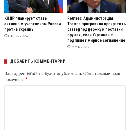
КНДР планирует стать
Reuters: Администрация
активным участником России
Трампа пригрозила прекратить
против Украины
разведподдержку и поставки
оружия, если Украина не
01/07/2024
подпишет мирное соглашение
21/11/2025
ДОБАВИТЬ КОММЕНТАРИЙ
Ваш адрес email не будет опубликован.
Обязательные поля
помечены
*
К
о
м
м
е