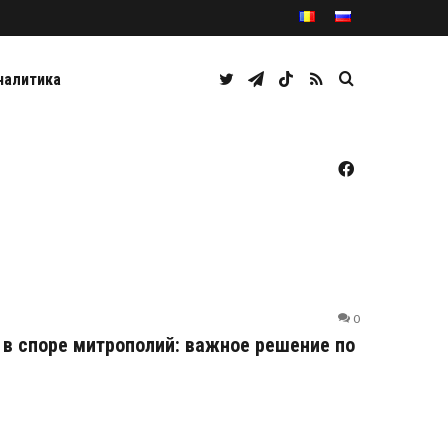
Twitter
Telegram
TikTok
RSS
Caută
налитика
Facebook
0
 в споре митрополий: важное решение по