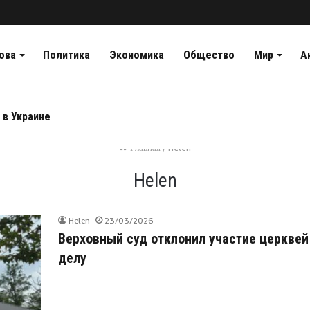
ова
Политика
Экономика
Общество
Мир
А
 в Украине
Главная
/
Helen
Helen
Helen
23/03/2026
Верховный суд отклонил участие церквей
делу