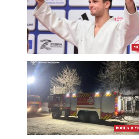
МО
ВОЙНА В У