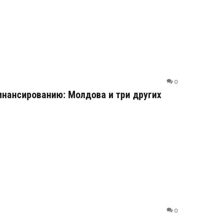
0
инансированию: Молдова и три других
0