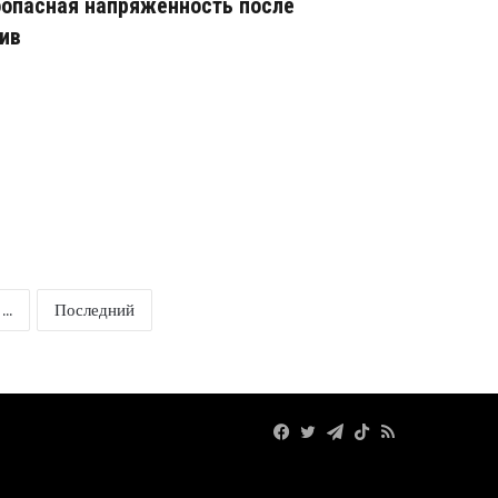
оопасная напряженность после
ив
...
Последний
Facebook
Twitter
Telegram
TikTok
RSS