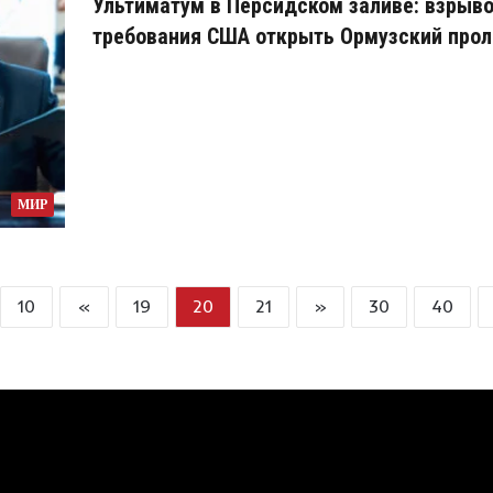
Ультиматум в Персидском заливе: взрыв
требования США открыть Ормузский прол
МИР
10
«
19
20
21
»
30
40