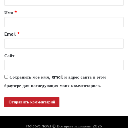
т
Имя
*
а
р
и
Email
*
й
*
Сайт
Сохранить моё имя, email и адрес сайта в этом
браузере для последующих моих комментариев.
Moldova News © Все права защищены 2026