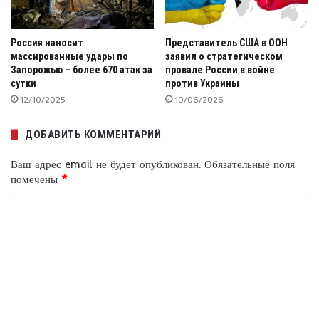
Россия наносит
Представитель США в ООН
массированные удары по
заявил о стратегическом
Запорожью – более 670 атак за
провале России в войне
сутки
против Украины
12/10/2025
10/06/2026
ДОБАВИТЬ КОММЕНТАРИЙ
Ваш адрес email не будет опубликован.
Обязательные поля
помечены
*
К
о
м
м
е
н