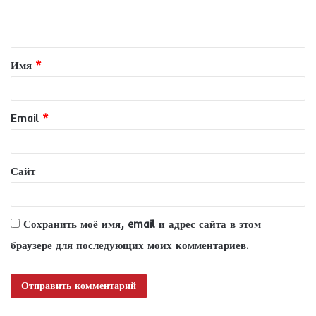
е
н
т
Имя
*
а
р
и
Email
*
й
*
Сайт
Сохранить моё имя, email и адрес сайта в этом
браузере для последующих моих комментариев.