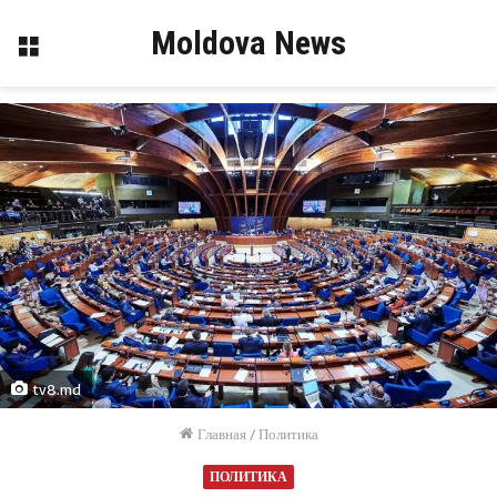
Moldova News
Меню
tv8.md
Главная
/
Политика
ПОЛИТИКА