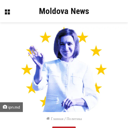
Moldova News
Меню
ipn.md
Главная
/
Политика