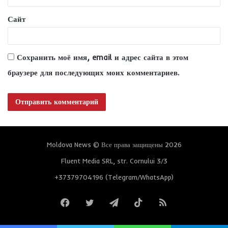
*
Сайт
Сохранить моё имя, email и адрес сайта в этом
браузере для последующих моих комментариев.
Moldova News © Все права защищены 2026
Fluent Media SRL, str. Cornului 3/3
+37379704196 (Telegram/WhatsApp)
Facebook
Twitter
Telegram
TikTok
RSS