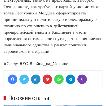
электоральных тактик на предстоящих выборах.
Точно так же, как требует от партий унионистского
толка Республики Молдова сформулировать
принципиальную политическую и электоральную
позицию по отношению к действующей
проевропейской власти в Кишиневе в части
определения оптимального пути достижения идеала
национального единства в рамках политики
европейской интеграции.
#Санду
#ЕС
#война_на_Украине
Facebook
Twitter
LinkedIn
Pinterest
WhatsApp
Telegram
Viber
Похожие статьи