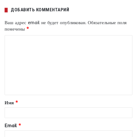
ДОБАВИТЬ КОММЕНТАРИЙ
Ваш адрес email не будет опубликован.
Обязательные поля
помечены
*
К
о
м
м
е
н
т
Имя
*
а
р
и
Email
*
й