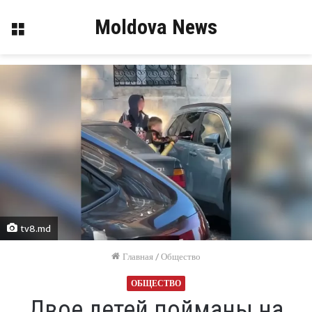
Moldova News
Меню
tv8.md
Главная
/
Общество
ОБЩЕСТВО
Двое детей пойманы на