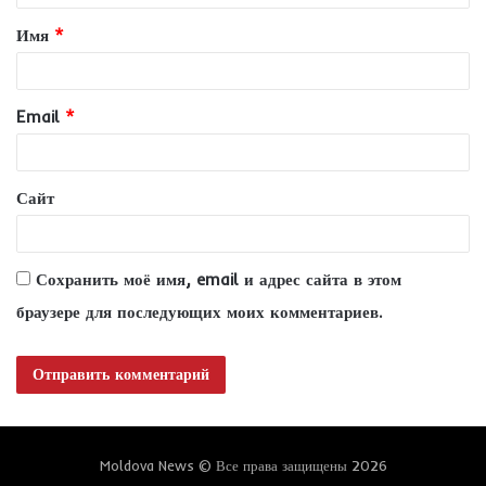
т
Имя
*
а
р
и
Email
*
й
*
Сайт
Сохранить моё имя, email и адрес сайта в этом
браузере для последующих моих комментариев.
Moldova News © Все права защищены 2026