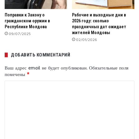
Поправки к Закону о
Рабочие и выходные дни в
гражданском оружии в
2026 году: сколько
Республике Молдова
праздничных дат ожидает
жителей Молдовы
09/07/2025
02/01/2026
ДОБАВИТЬ КОММЕНТАРИЙ
Ваш адрес email не будет опубликован.
Обязательные поля
помечены
*
К
о
м
м
е
н