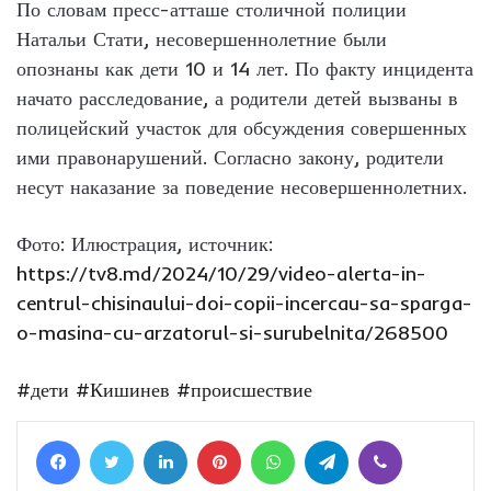
По словам пресс-атташе столичной полиции
Натальи Стати, несовершеннолетние были
опознаны как дети 10 и 14 лет. По факту инцидента
начато расследование, а родители детей вызваны в
полицейский участок для обсуждения совершенных
ими правонарушений. Согласно закону, родители
несут наказание за поведение несовершеннолетних.
Фото: Илюстрация, источник:
https://tv8.md/2024/10/29/video-alerta-in-
centrul-chisinaului-doi-copii-incercau-sa-sparga-
o-masina-cu-arzatorul-si-surubelnita/268500
#дети
#Кишинев
#происшествие
Facebook
Twitter
LinkedIn
Pinterest
WhatsApp
Telegram
Viber