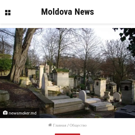
Moldova News
Меню
newsmaker.md
Главная
/
Общество