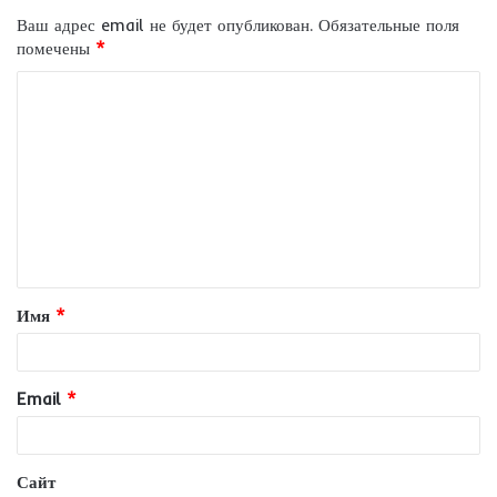
Ваш адрес email не будет опубликован.
Обязательные поля
помечены
*
К
о
м
м
е
н
т
Имя
*
а
р
и
Email
*
й
*
Сайт