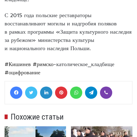
С 2015 года польские реставраторы
восстанавливают могилы и надгробия поляков
в рамках программы «Защита культурного наследия
за рубежом» министерства культуры
и национального наследия Польши.
#Кишинев
#римско
-католическое_кладбище
#оцифрование
Facebook
Twitter
LinkedIn
Pinterest
WhatsApp
Telegram
Viber
Похожие статьи