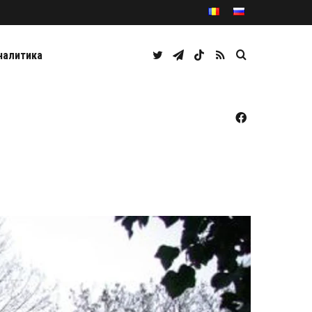
Twitter
Telegram
TikTok
RSS
Caută
налитика
Facebook