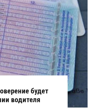
товерение будет
нии водителя