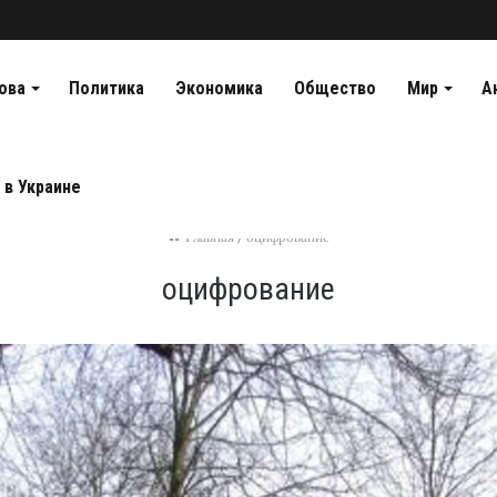
ова
Политика
Экономика
Общество
Мир
А
 в Украине
Главная
/
оцифрование
оцифрование