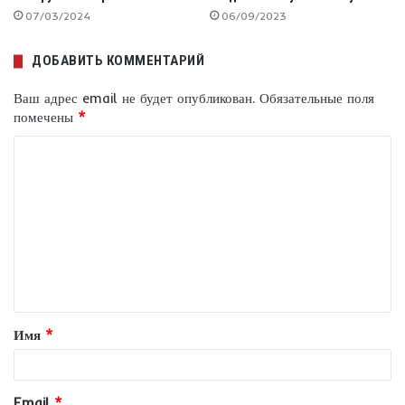
07/03/2024
06/09/2023
ДОБАВИТЬ КОММЕНТАРИЙ
Ваш адрес email не будет опубликован.
Обязательные поля
помечены
*
К
о
м
м
е
н
т
Имя
*
а
р
и
Email
*