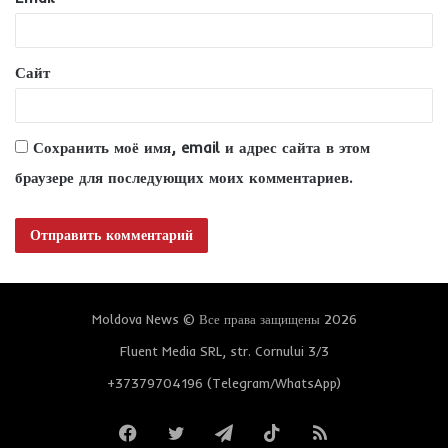
й
*
Сайт
Сохранить моё имя, email и адрес сайта в этом
браузере для последующих моих комментариев.
Moldova News © Все права защищены 2026
Fluent Media SRL, str. Cornului 3/3
+37379704196 (Telegram/WhatsApp)
Facebook
Twitter
Telegram
TikTok
RSS