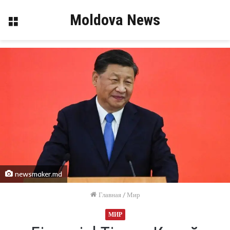
Moldova News
Меню
newsmaker.md
Главная
/
Мир
МИР