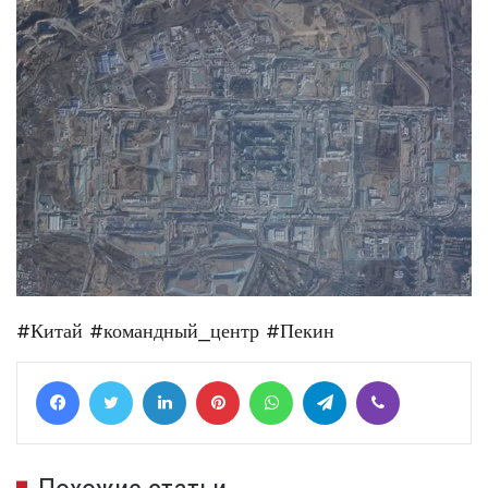
#Китай
#командный_центр
#Пекин
Facebook
Twitter
LinkedIn
Pinterest
WhatsApp
Telegram
Viber