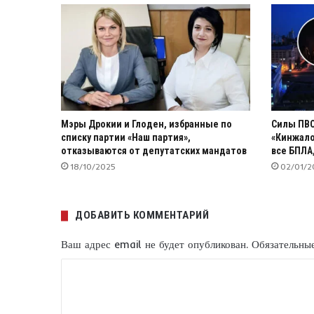
Мэры Дрокии и Глоден, избранные по
Силы ПВО
списку партии «Наш партия»,
«Кинжало
отказываются от депутатских мандатов
все БПЛА
18/10/2025
02/01/2
ДОБАВИТЬ КОММЕНТАРИЙ
Ваш адрес email не будет опубликован.
Обязательны
К
о
м