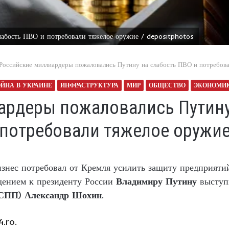
абость ПВО и потребовали тяжелое оружие / depositphotos
Российские миллиардеры пожаловались Путину на слабость ПВО и потребов
ЙНА В УКРАИНЕ
ИНФРАСТРУКТУРА
МИР
ОБЩЕСТВО
ЭКОНОМИ
рдеры пожаловались Путину
потребовали тяжелое оружи
знес потребовал от Кремля усилить защиту предприятий
ением к президенту России
Владимиру Путину
выступ
СПП
)
Александр Шохин
.
4.ro.