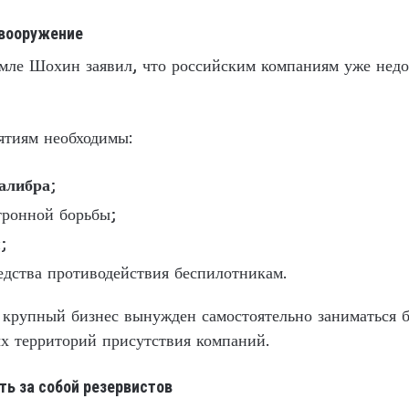
 вооружение
емле Шохин заявил, что российским компаниям уже недо
ятиям необходимы:
алибра
;
тронной борьбы;
;
едства противодействия беспилотникам.
крупный бизнес вынужден самостоятельно заниматься б
х территорий присутствия компаний.
ть за собой резервистов