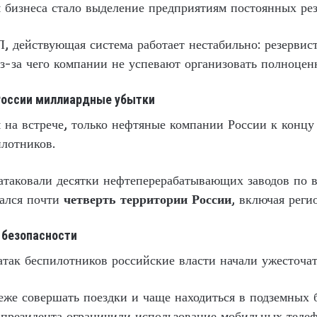
бизнеса стало выделение предприятиям постоянных рез
, действующая система работает нестабильно: резерви
з-за чего компании не успевают организовать полноцен
России миллиардные убытки
 на встрече, только нефтяные компании России к концу
илотников.
атаковали десятки нефтеперерабатывающих заводов по в
зался почти
четверть территории России
, включая реги
 безопасности
так беспилотников российские власти начали ужесточат
же совершать поездки и чаще находиться в подземных б
президента ограничили использование мобильных телефо