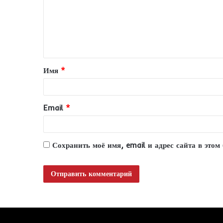
м
е
н
т
Имя
*
а
р
и
Email
*
й
*
Сохранить моё имя, email и адрес сайта в это