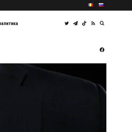
Twitter
Telegram
TikTok
RSS
Caută
налитика
Facebook