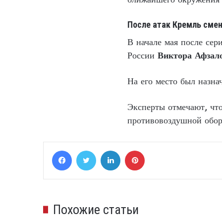
После атак Кремль сме
В начале мая после се
России
Виктора Афзал
На его место был назн
Эксперты отмечают, чт
противовоздушной обор
Facebook
Twitter
LinkedIn
Pinterest
Похожие статьи