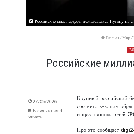
Российские миллиардеры пожаловались Путину на сл
Главная
/
Мир
/
ВО
Российские миллиа
Крупный российский би
27/05/2026
соответствующим обращ
Время чтения: 1
и предпринимателей (
Р
минута
Про это сообщает
digi2