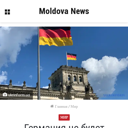
Moldova News
Меню
ukrinform.ua
Главная
/
Мир
МИР