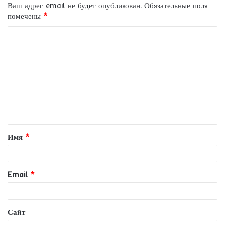
Ваш адрес email не будет опубликован.
Обязательные поля
помечены
*
К
о
м
м
е
н
т
Имя
*
а
р
и
Email
*
й
*
Сайт