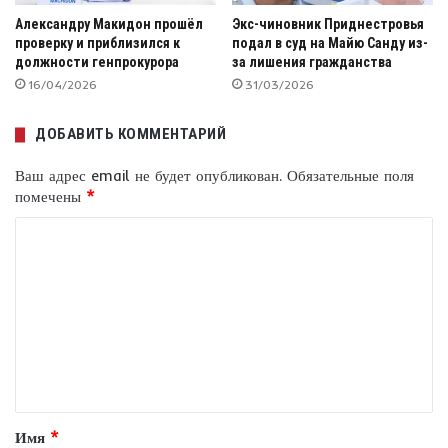
Александру Макидон прошёл
Экс-чиновник Приднестровья
проверку и приблизился к
подал в суд на Майю Санду из-
должности генпрокурора
за лишения гражданства
16/04/2026
31/03/2026
ДОБАВИТЬ КОММЕНТАРИЙ
Ваш адрес email не будет опубликован.
Обязательные поля
помечены
*
К
о
м
м
е
н
т
Имя
*
а