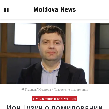
Moldova News
Меню
Главная
/
Молдова
/
Правосудие и коррупция
ПРАВОСУДИЕ И КОРРУПЦИЯ
Ион Гузун о помиловании