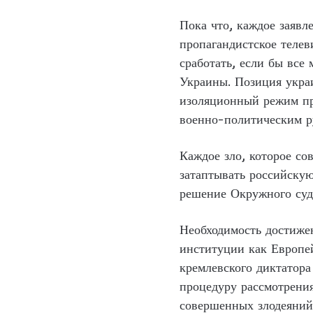
Пока что, каждое заявл
пропагандистское телев
сработать, если бы все
Украины. Позиция украи
изоляционный режим пр
военно-политическим р
Каждое зло, которое со
затаптывать российскую
решение Окружного суда
Необходимость достижен
институции как Европей
кремлевского диктатора
процедуру рассмотрения
совершенных злодеяний