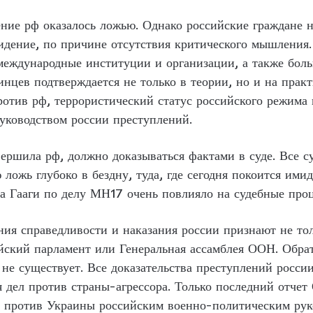
ение рф оказалось ложью. Однако российские граждане 
идение, по причине отсутствия критического мышления
 международные институции и организации, а также бол
нцев подтверждается не только в теории, но и на практ
отив рф, террористический статус российского режима
уководством россии преступлений.
вершила рф, должно доказываться фактами в суде. Все 
 ложь глубоко в бездну, туда, где сегодня покоится ими
 Гааги по делу МН17 очень повлияло на судебные проц
ия справедливости и наказания россии признают не тол
ский парламент или Генеральная ассамблея ООН. Обрат
 не существует. Все доказательства преступлений росси
 дел против страны-агрессора. Только последний отче
 против Украины российским военно-политическим рук