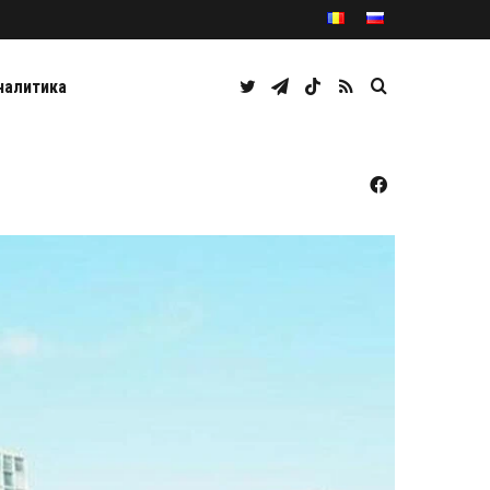
Twitter
Telegram
TikTok
RSS
Caută
налитика
Facebook