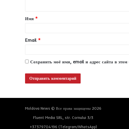
н
т
Имя
*
а
р
и
Email
*
й
*
Сохранить моё имя, email и адрес сайта в это
Moldova News © Все права защищены 2026
Fluent Media SRL, str. Cornului 3/3
+37379704196 (Telegram/WhatsApp)