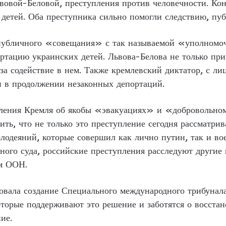
вовой-Беловой, преступления против человечности. Кон
детей. Оба преступника сильно помогли следствию, пуб
 публичного «совещания» с так называемой «уполномоч
ртацию украинских детей. Львова-Белова не только при
а содействие в нем. Также кремлевский диктатор, с л
н в продолжении незаконных депортаций.
явления Кремля об якобы «эвакуациях» и «добровольн
ить, что не только это преступление сегодня рассматр
злодеяний, которые совершил как лично путин, так и в
ного суда, российские преступления расследуют другие
м ООН.
вала создание Специального международного трибунала
оторые поддерживают это решение и заботятся о восста
ие.