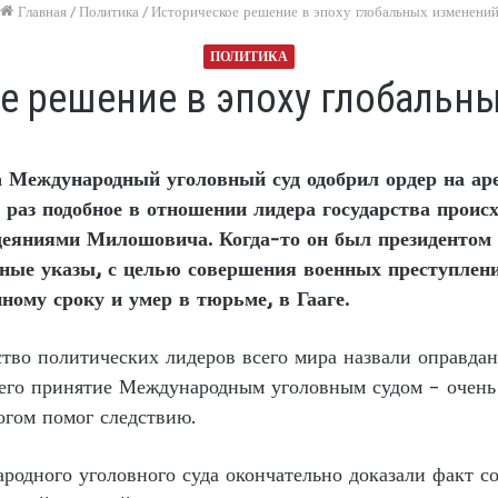
Главная
/
Политика
/
Историческое решение в эпоху глобальных изменени
ПОЛИТИКА
е решение в эпоху глобальн
а Международный уголовный суд одобрил ордер на аре
 раз подобное в отношении лидера государства проис
одеяниями Милошовича. Когда-то он был президентом 
ные указы, с целью совершения военных преступлени
ному сроку и умер в тюрьме, в Гааге.
тво политических лидеров всего мира назвали оправда
 его принятие Международным уголовным судом – очень
огом помог следствию.
родного уголовного суда окончательно доказали факт с