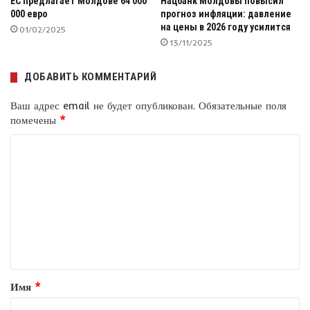
ЕС предлагает Молдове 64 000
Нацбанк Молдовы повысил
000 евро
прогноз инфляции: давление
на цены в 2026 году усилится
01/02/2025
13/11/2025
ДОБАВИТЬ КОММЕНТАРИЙ
Ваш адрес email не будет опубликован.
Обязательные поля
помечены
*
К
о
м
м
е
н
т
Имя
*
а