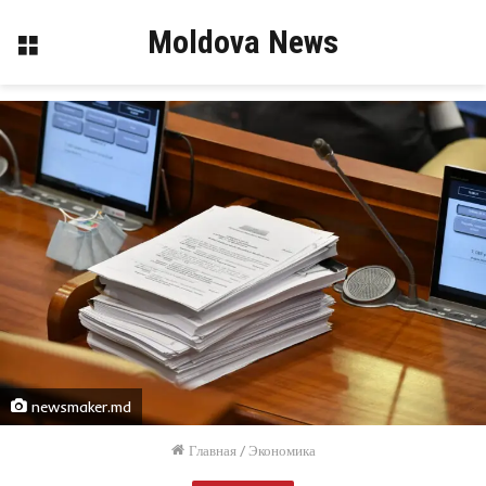
Moldova News
Меню
newsmaker.md
Главная
/
Экономика