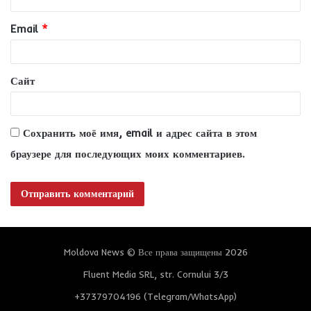
р
и
Email
*
й
*
Сайт
Сохранить моё имя, email и адрес сайта в этом
браузере для последующих моих комментариев.
Moldova News © Все права защищены 2026
Fluent Media SRL, str. Cornului 3/3
+37379704196 (Telegram/WhatsApp)