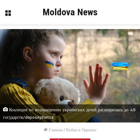
Moldova News
Меню
Коалиция по возвращению украинских детей расширилась до 49
государств/depositphotos
Главная
/
Война в Украине