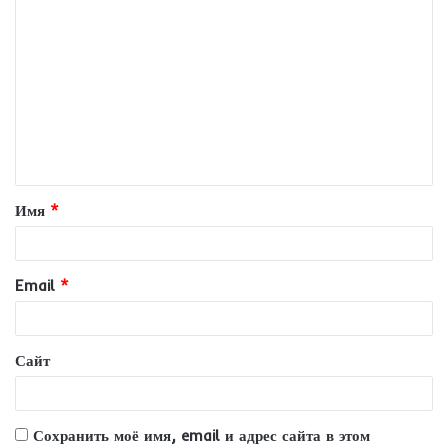
К
о
м
м
е
н
т
Имя
*
а
р
и
Email
*
й
*
Сайт
Сохранить моё имя, email и адрес сайта в этом