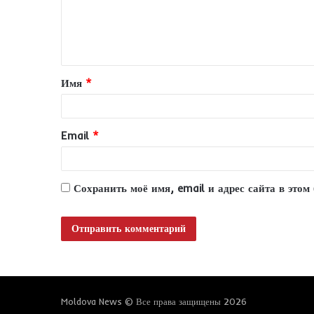
м
е
н
т
Имя
*
а
р
и
Email
*
й
*
Сохранить моё имя, email и адрес сайта в это
Moldova News © Все права защищены 2026