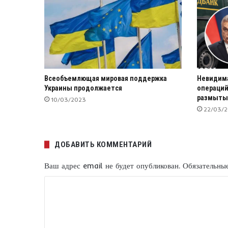
Всеобъемлющая мировая поддержка
Невидима
Украины продолжается
операций
размыты
10/03/2023
22/03/
ДОБАВИТЬ КОММЕНТАРИЙ
Ваш адрес email не будет опубликован.
Обязательны
К
о
м