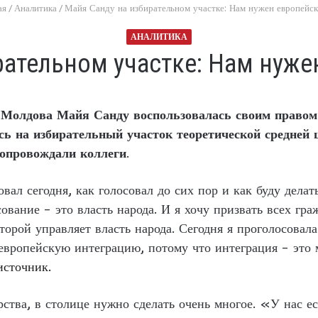
ая
/
Аналитика
/
Майя Санду на избирательном участке: Нам нужен европейск
АНАЛИТИКА
рательном участке: Нам нуже
Молдова Майя Санду воспользовалась своим правом г
ась на избирательный участок теоретической средне
сопровождали коллеги
.
овал сегодня, как голосовал до сих пор и как буду дела
сование – это власть народа. И я хочу призвать всех гр
оторой управляет власть народа. Сегодня я проголосовал
европейскую интеграцию, потому что интеграция – это 
источник.
рства, в столице нужно сделать очень многое. «У нас е