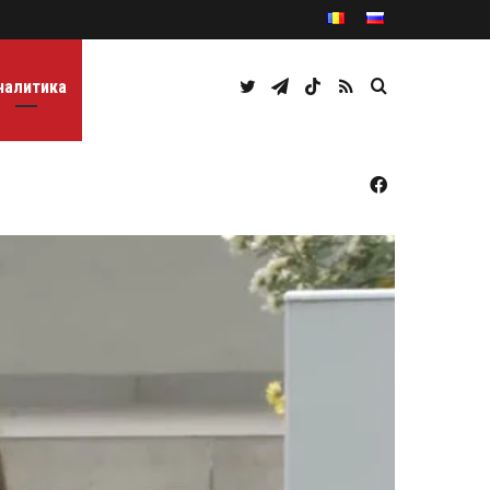
Twitter
Telegram
TikTok
RSS
Caută
налитика
Facebook