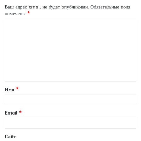
Ваш адрес email не будет опубликован.
Обязательные поля
помечены
*
К
о
м
м
е
н
т
Имя
*
а
р
и
Email
*
й
*
Сайт