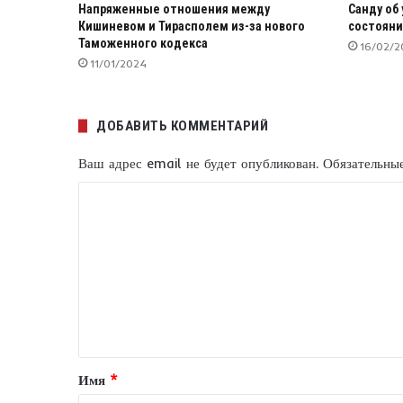
Напряженные отношения между
Санду об 
Кишиневом и Тирасполем из-за нового
состояни
Таможенного кодекса
16/02/2
11/01/2024
ДОБАВИТЬ КОММЕНТАРИЙ
Ваш адрес email не будет опубликован.
Обязательны
К
о
м
м
е
н
т
Имя
*
а