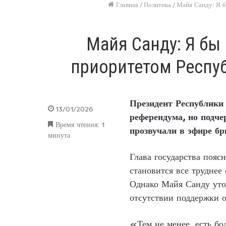
Главная
/
Политика
/
Майя Санду: Я б
Майя Санду: Я бы
приоритетом Респу
Президент Республики 
13/01/2026
референдума, но подче
Время чтения: 1
прозвучали в эфире бр
минута
Глава государства пояс
становится все труднее
Однако Майя Санду уточ
отсутствии поддержки 
«Тем не менее, есть бо