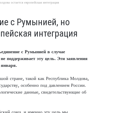
лдова остается европейская интеграция
ие с Румынией, но
пейская интеграция
ъединение с Румынией в случае
не поддерживает эту цель. Эти заявления
 января.
ьшой стране, такой как Республика Молдова,
сударству, особенно под давлением России.
ологические данные, свидетельствующие об
йский союз, и именно эту цель мы