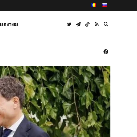
Twitter
Telegram
TikTok
RSS
Caută
налитика
Facebook