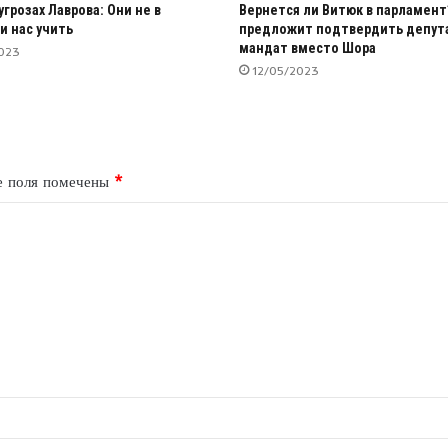
угрозах Лаврова: Они не в
Вернется ли Витюк в парламент
и нас учить
предложит подтвердить депут
мандат вместо Шора
023
12/05/2023
е поля помечены
*