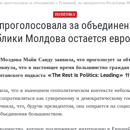
ы проголосовала за объединение с Румынией, но приоритетом Республики Мо
ПОЛИТИКА
 проголосовала за объединен
блики Молдова остается евро
Молдова Майя Санду заявила, что проголосует за об
ркнула, что в настоящее время большинство граждан 
итанского подкаста «
The Rest Is Politics: Leading
» 11
нила, что в нынешнем геополитическом контексте небол
 сопротивляться как суверенному и демократическому го
нила, что, будучи президентом, она опирается на соци
объединения большинством.
льшинство, которое поддерживает интеграцию в Европе