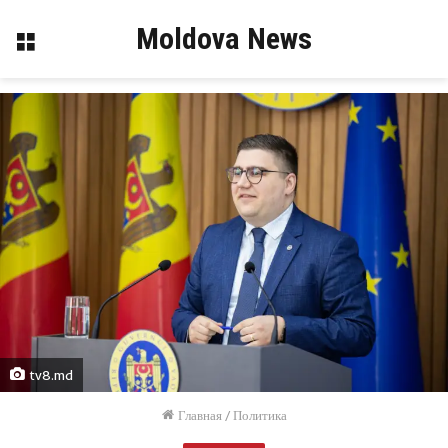
Moldova News
Меню
tv8.md
Главная
/
Политика