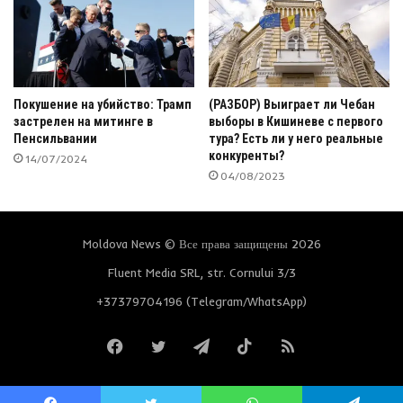
Покушение на убийство: Трамп
(РАЗБОР) Выиграет ли Чебан
застрелен на митинге в
выборы в Кишиневе с первого
Пенсильвании
тура? Есть ли у него реальные
конкуренты?
14/07/2024
04/08/2023
Moldova News © Все права защищены 2026
Fluent Media SRL, str. Cornului 3/3
+37379704196 (Telegram/WhatsApp)
Facebook
Twitter
Telegram
TikTok
RSS