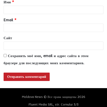
Имя
*
а
р
и
Email
*
й
*
Сайт
Сохранить моё имя, email и адрес сайта в этом
браузере для последующих моих комментариев.
Moldova News © Все права защищены 2026
Fluent Media SRL, str. Cornului 3/3