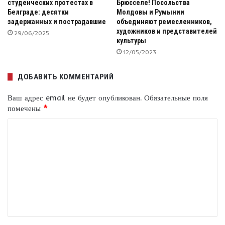
студенческих протестах в
Брюсселе! Посольства
Белграде: десятки
Молдовы и Румынии
задержанных и пострадавшие
объединяют ремесленников,
художников и представителей
29/06/2025
культуры
12/05/2023
ДОБАВИТЬ КОММЕНТАРИЙ
Ваш адрес email не будет опубликован.
Обязательные поля
помечены
*
К
о
м
м
е
н
т