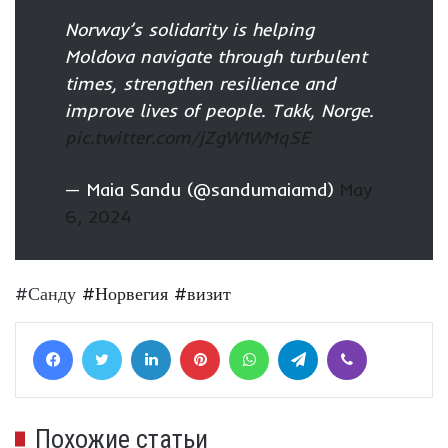
Norway’s solidarity is helping
Moldova navigate through turbulent
times, strengthen resilience and
improve lives of people. Takk, Norge.
pic.twitter.com/jZgW1WMqSE
— Maia Sandu (@sandumaiamd)
May
6, 2024
#Санду
#Норвегия
#визит
Facebook
Twitter
LinkedIn
Pinterest
WhatsApp
Telegram
Viber
Похожие статьи