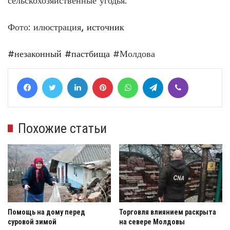
сельскохозяйственные угодья.
Фото: илюстрация,
источник
#незаконный
#пастбища
#Молдова
Facebook
Twitter
LinkedIn
Pinterest
WhatsApp
Telegram
Viber
Похожие статьи
Помощь на дому перед
Торговля влиянием раскрыта
суровой зимой
на севере Молдовы