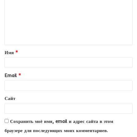
м
м
е
н
т
Имя
*
а
р
и
Email
*
й
*
Сайт
Сохранить моё имя, email и адрес сайта в этом
браузере для последующих моих комментариев.