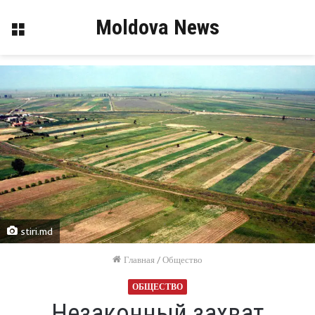
Moldova News
Меню
stiri.md
Главная
/
Общество
ОБЩЕСТВО
Незаконный захват