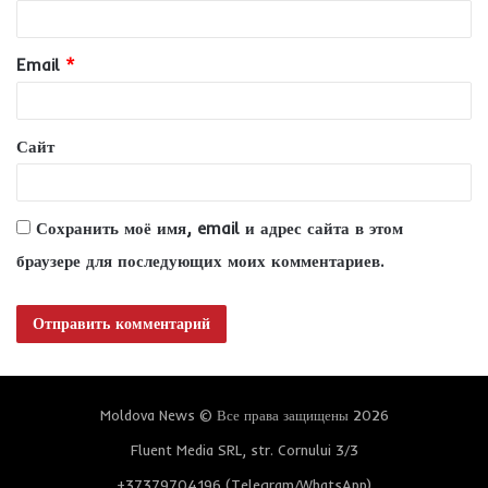
р
и
Email
*
й
*
Сайт
Сохранить моё имя, email и адрес сайта в этом
браузере для последующих моих комментариев.
Moldova News © Все права защищены 2026
Fluent Media SRL, str. Cornului 3/3
+37379704196 (Telegram/WhatsApp)