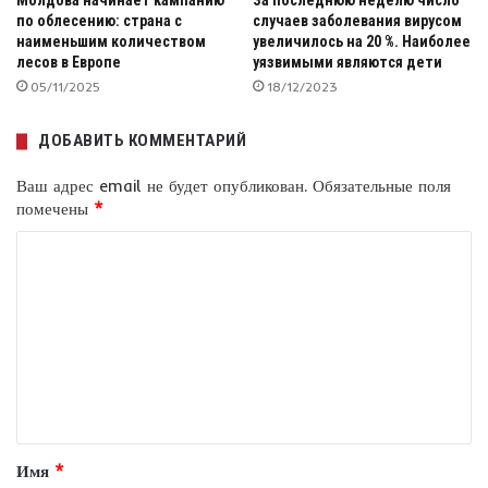
Молдова начинает кампанию
За последнюю неделю число
по облесению: страна с
случаев заболевания вирусом
наименьшим количеством
увеличилось на 20 %. Наиболее
лесов в Европе
уязвимыми являются дети
05/11/2025
18/12/2023
ДОБАВИТЬ КОММЕНТАРИЙ
Ваш адрес email не будет опубликован.
Обязательные поля
помечены
*
К
о
м
м
е
н
т
Имя
*
а