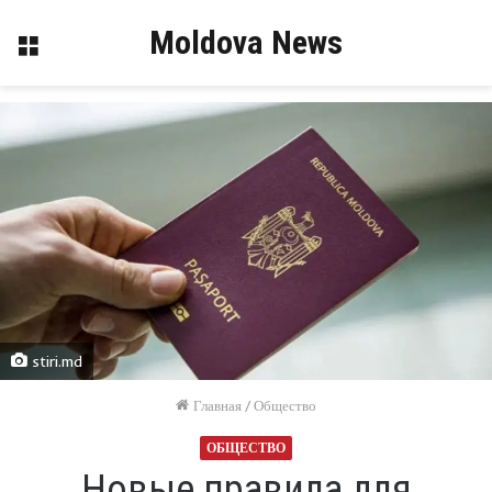
Moldova News
Меню
stiri.md
Главная
/
Общество
ОБЩЕСТВО
Новые правила для