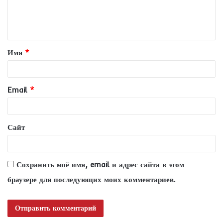
е
н
т
Имя
*
а
р
и
Email
*
й
*
Сайт
Сохранить моё имя, email и адрес сайта в этом
браузере для последующих моих комментариев.