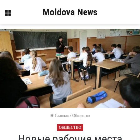
Moldova News
Меню
Главная
/
Общество
ОБЩЕСТВО
Новые рабочие места