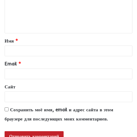
м
е
н
т
Имя
*
а
р
и
Email
*
й
*
Сайт
Сохранить моё имя, email и адрес сайта в этом
браузере для последующих моих комментариев.