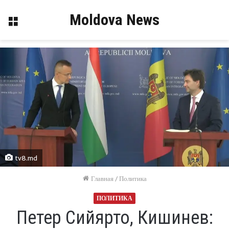
Moldova News
Меню
tv8.md
Главная
/
Политика
ПОЛИТИКА
Петер Сийярто, Кишинев: