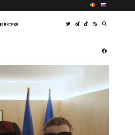
Twitter
Telegram
TikTok
RSS
Caută
налитика
Facebook