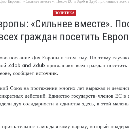
 Дню Европы: «Сильнее вместе». Посол ЕС и Здоб и Здуб приглашают всех 
ПОЛИТИКА
ропы: «Сильнее вместе». Пос
всех граждан посетить Европ
ово послание Дня Европы в этом году. По этому случа
пой Zdob and Zdub приглашают всех граждан посетить Е
еове, сообщает
источник.
кий Союз на протяжении многих лет выражал и демонст
нкретных действий. Единство государств-членов ЕС в э
ели дух солидарности и единства здесь, в этой малень
 признательность молдавскому народу, который поддерж