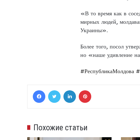
«В то время как в сосе
мирных людей, молдаван
Украины».
Более того, посол утве
но «наше удивление на
#РеспубликаМолдова
#
Facebook
Twitter
LinkedIn
Pinterest
Похожие статьи