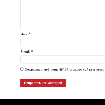
м
е
н
т
Имя
*
а
р
и
Email
*
й
*
Сохранить моё имя, email и адрес сайта в это