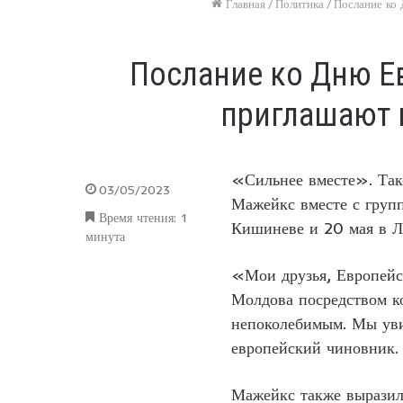
Главная
/
Политика
/
Послание ко
Послание ко Дню Ев
приглашают 
«Сильнее вместе». Так
03/05/2023
Мажейкс вместе с груп
Время чтения: 1
Кишиневе и 20 мая в Л
минута
«Мои друзья, Европейс
Молдова посредством ко
непоколебимым. Мы увид
европейский чиновник.
Мажейкс также выразил