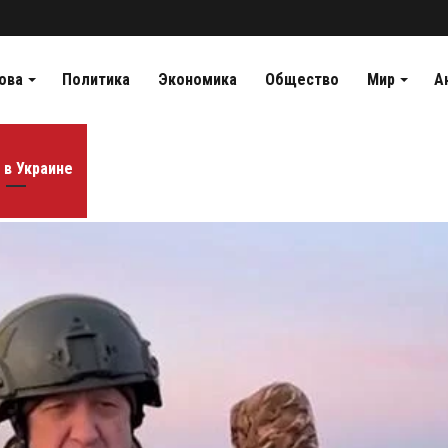
ова
Политика
Экономика
Общество
Мир
А
 в Украине