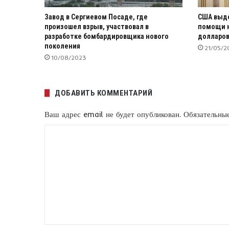
Завод в Сергиевом Посаде, где
США выде
произошел взрыв, участвовал в
помощи н
разработке бомбардировщика нового
долларо
поколения
21/05/2
10/08/2023
ДОБАВИТЬ КОММЕНТАРИЙ
Ваш адрес email не будет опубликован.
Обязательны
К
о
м
м
е
н
т