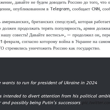
жение, давайте не будем доводить Россию до того, что 
ении, опубликованном в Telegram, сообщает CNN, соо
ь американских, британских спецслужб, которая работае
р должен продолжать терять популярность, армия должна 
у нашу совесть! Давайте вестись», — продолжил он, пер
февраля, согласно которому война в Украине на самом
 стремились уничтожить Россию как государство.
e wants to run for president of Ukraine in 2024
s intended to divert attention from his political amb
 and possibly being Putin's successors
pic.twitter.