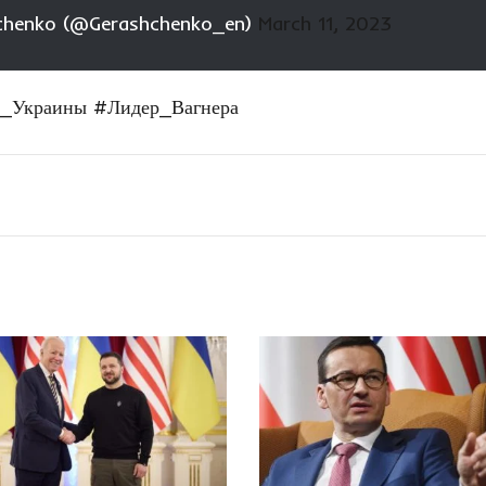
chenko (@Gerashchenko_en)
March 11, 2023
т_Украины
#Лидер_Вагнера