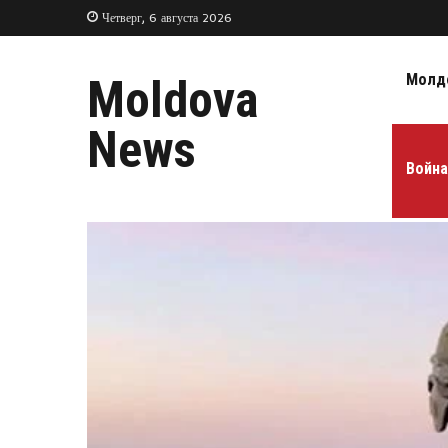
Четверг, 6 августа 2026
Молд
Moldova
News
Война