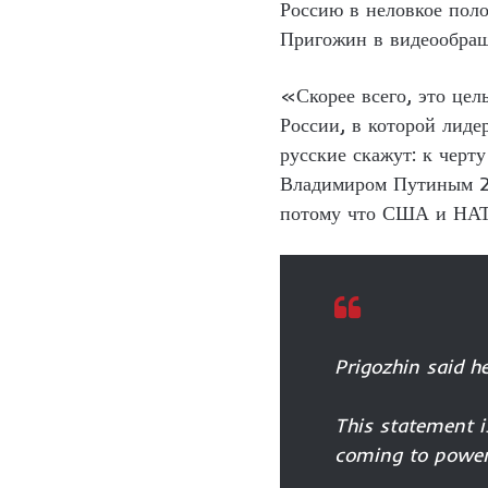
Россию в неловкое поло
Пригожин в видеообращ
«Скорее всего, это цел
России, в которой лиде
русские скажут: к черт
Владимиром Путиным 21 
потому что США и НАТО
Prigozhin said h
This statement i
coming to power