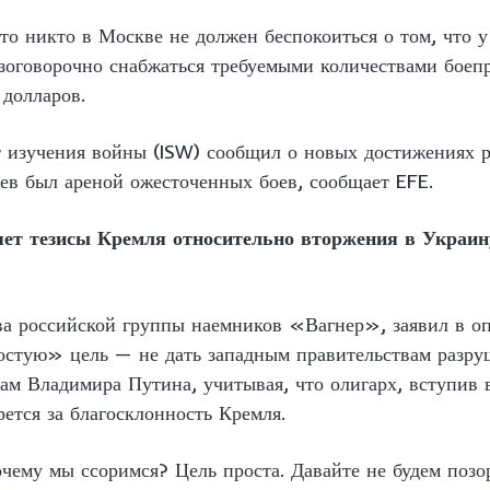
что никто в Москве не должен беспокоиться о том, что 
зоговорочно снабжаться требуемыми количествами боеп
долларов.
 изучения войны (ISW) сообщил о новых достижениях ро
ев был ареной ожесточенных боев, сообщает EFE.
яет тезисы Кремля относительно вторжения в Укра
а российской группы наемников «Вагнер», заявил в оп
стую» цель — не дать западным правительствам разруш
сам Владимира Путина, учитывая, что олигарх, вступив
рется за благосклонность Кремля.
ему мы ссоримся? Цель проста. Давайте не будем позор