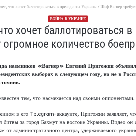
яет, что хочет баллотироваться в президенты Украины / Шеф Вагнер требуе
ВОЙНА В УКРАИНЕ
что хочет баллотироваться в
т огромное количество боепр
ряда наемников «Вагнер» Евгений Пригожин объявил 
езидентских выборах в следующем году, но не в Росс
сточник
.
 известен тем, что насмехается над своими оппонентами.
енном в его Telegram-аккаунте, Пригожин заявляет, чт
я битвы за город Бахмут на востоке Украины. Видео он
 км от административного центра, удерживаемого украи