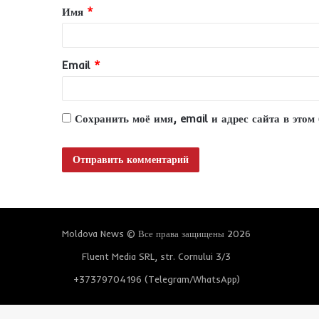
Имя
*
а
р
и
Email
*
й
*
Сохранить моё имя, email и адрес сайта в это
Moldova News © Все права защищены 2026
Fluent Media SRL, str. Cornului 3/3
+37379704196 (Telegram/WhatsApp)