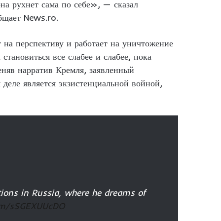
она рухнет сама по себе», — сказал
бщает News.ro.
т на перспективу и работает на уничтожение
становиться все слабее и слабее, пока
еняв нарратив Кремля, заявленный
 деле является экзистенциальной войной,
itions in Russia, where he dreams of
com/sSGEXUUcDO