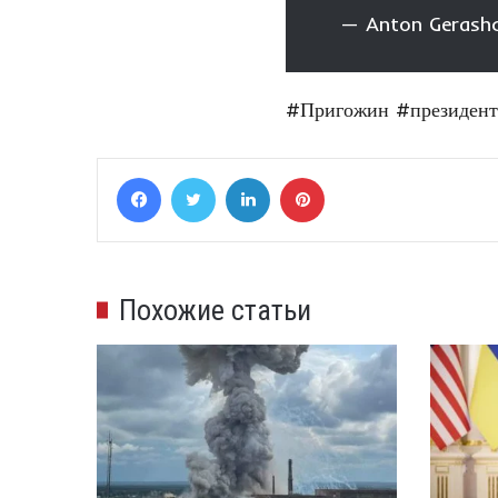
— Anton Gerash
#Пригожин
#президен
Facebook
Twitter
LinkedIn
Pinterest
Похожие статьи