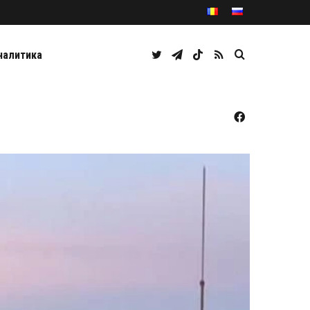
Twitter
Telegram
TikTok
RSS
Caută
налитика
Facebook