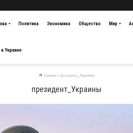
ова
Политика
Экономика
Общество
Мир
А
 в Украине
Главная
/
президент_Украины
президент_Украины