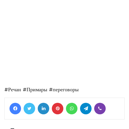
#Речан
#Примары
#переговоры
Facebook
Twitter
LinkedIn
Pinterest
WhatsApp
Telegram
Viber