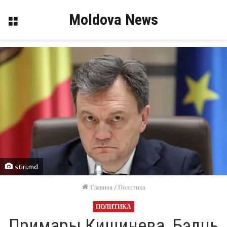
Moldova News
Меню
stiri.md
Главная
/
Политика
ПОЛИТИКА
Примары Кишинева, Бэлць