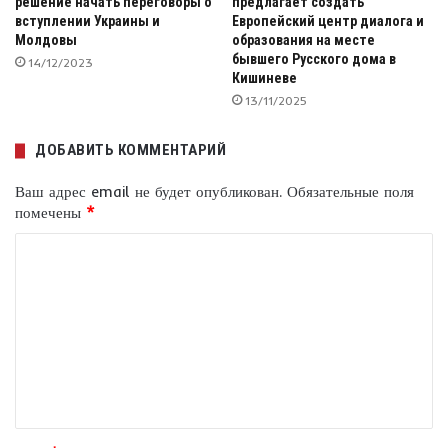
решение начать переговоры о
предлагает создать
вступлении Украины и
Европейский центр диалога и
Молдовы
образования на месте
бывшего Русского дома в
14/12/2023
Кишиневе
13/11/2025
ДОБАВИТЬ КОММЕНТАРИЙ
Ваш адрес email не будет опубликован.
Обязательные поля
помечены
*
К
о
м
м
е
н
т