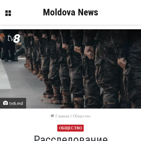
Moldova News
Меню
tv8.md
Главная
/
Общество
ОБЩЕСТВО
Расследование