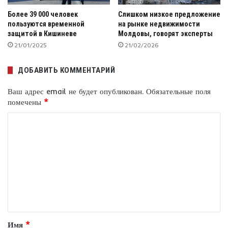
Более 39 000 человек
Слишком низкое предложение
пользуются временной
на рынке недвижимости
защитой в Кишиневе
Молдовы, говорят эксперты
21/01/2025
21/02/2026
ДОБАВИТЬ КОММЕНТАРИЙ
Ваш адрес email не будет опубликован.
Обязательные поля
помечены
*
К
о
м
м
е
н
т
Имя
*
а