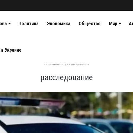
ова
Политика
Экономика
Общество
Мир
А
 в Украине
Главная
/
расследование
расследование