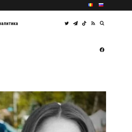
Twitter
Telegram
TikTok
RSS
Caută
налитика
Facebook