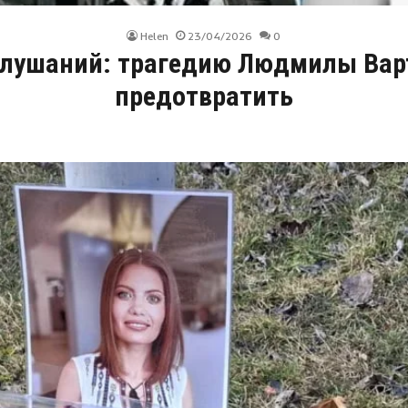
Helen
23/04/2026
0
слушаний: трагедию Людмилы Вар
предотвратить