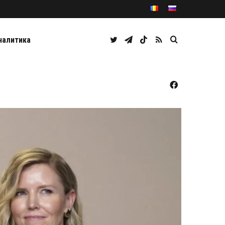
Twitter
Telegram
TikTok
RSS
Caută
налитика
Facebook