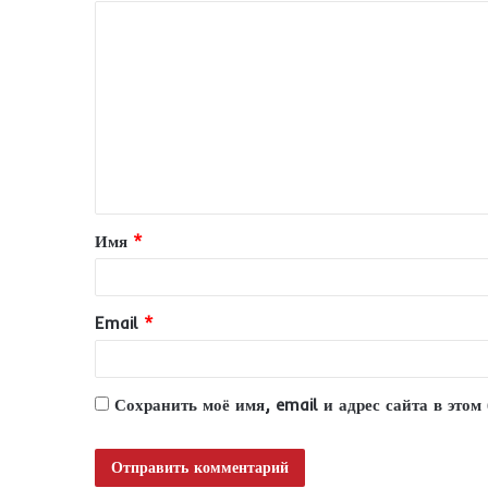
К
о
м
м
е
н
т
Имя
*
а
р
и
Email
*
й
*
Сохранить моё имя, email и адрес сайта в это