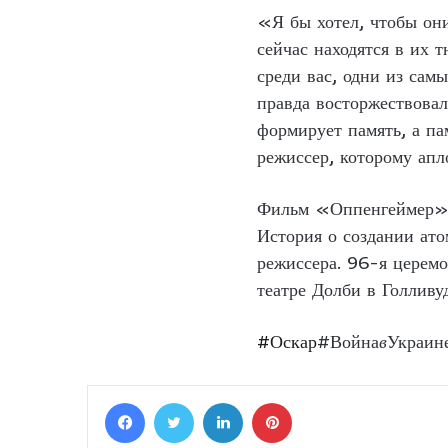
«Я бы хотел, чтобы они
сейчас находятся в их 
среди вас, одни из сам
правда восторжествовал
формирует память, а па
режиссер, которому апл
Фильм «Оппенгеймер» с
История о создании ат
режиссера. 96-я церем
театре Долби в Голливу
#Оскар
#Война
в
Украин
Facebook
Twitter
LinkedIn
Pinterest