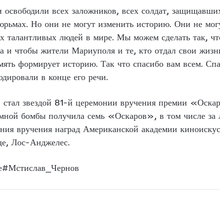
 освободили всех заложников, всех солдат, защищавши
тюрьмах. Но они не могут изменить историю. Они не мог
ых талантливых людей в мире. Мы можем сделать так, ч
а и чтобы жители Мариуполя и те, кто отдал свои жизн
мять формирует историю. Так что спасибо вам всем. С
одировали в конце его речи.
тал звездой 81-й церемонии вручения премии «Оскар»,
омной бомбы получила семь «Оскаров», в том числе за 
ония вручения наград Американской академии киноиску
де, Лос-Анджелес.
е#Мстислав_Чернов