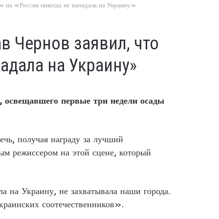
 на «Россия никогда не нападала на Украину»
в Чернов заявил, что
адала на Украину»
а, освещавшего первые три недели осады
ь, получая награду за лучший
м режиссером на этой сцене, который
а на Украину, не захватывала наши города.
украинских соотечественников».