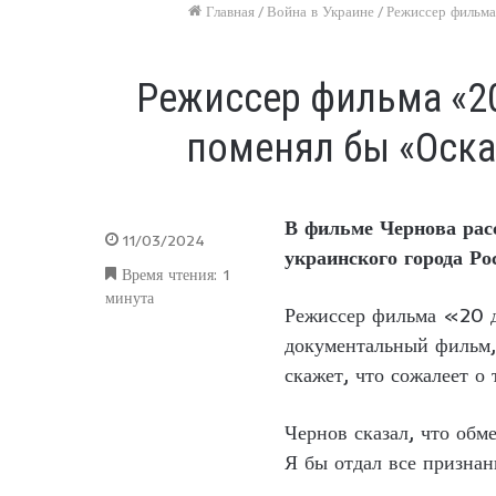
Главная
/
Война в Украине
/
Режиссер фильма
Режиссер фильма «20
поменял бы «Оска
В фильме Чернова расс
11/03/2024
украинского города Ро
Время чтения: 1
минута
Режиссер фильма «20 д
документальный фильм,
скажет, что сожалеет о 
Чернов сказал, что обм
Я бы отдал все признан