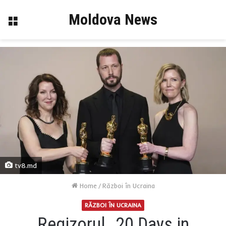
Moldova News
Menu
tv8.md
Home
/
Război în Ucraina
RĂZBOI ÎN UCRAINA
Regizorul „20 Days in