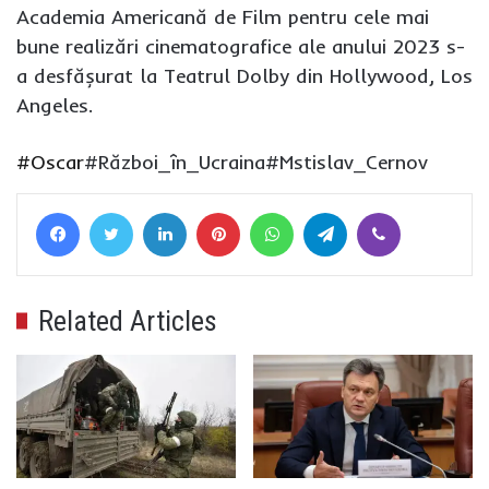
Academia Americană de Film pentru cele mai
bune realizări cinematografice ale anului 2023 s-
a desfășurat la Teatrul Dolby din Hollywood, Los
Angeles.
#Oscar
#Război_în_Ucraina#Mstislav_Cernov
Facebook
Twitter
LinkedIn
Pinterest
WhatsApp
Telegram
Viber
Related Articles