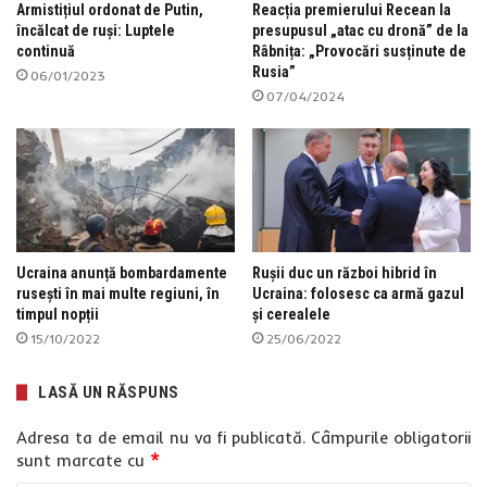
Armistițiul ordonat de Putin,
Reacția premierului Recean la
încălcat de ruși: Luptele
presupusul „atac cu dronă” de la
continuă
Râbnița: „Provocări susținute de
Rusia”
06/01/2023
07/04/2024
Ucraina anunță bombardamente
Rușii duc un război hibrid în
rusești în mai multe regiuni, în
Ucraina: folosesc ca armă gazul
timpul nopții
și cerealele
15/10/2022
25/06/2022
LASĂ UN RĂSPUNS
Adresa ta de email nu va fi publicată.
Câmpurile obligatorii
sunt marcate cu
*