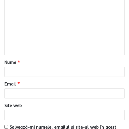
C
o
m
e
n
t
a
Nume
*
r
i
u
Email
*
*
Site web
Salvează-mi numele, emailul și site-ul web în acest