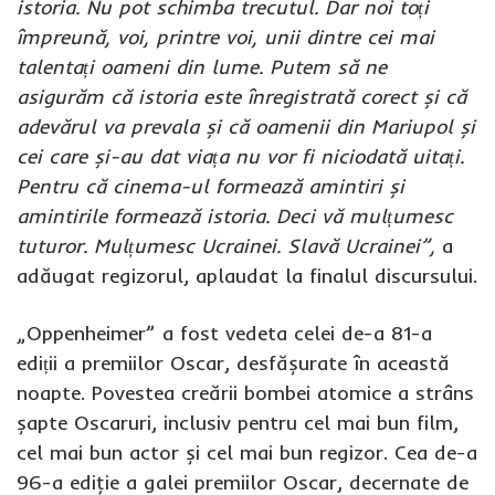
istoria. Nu pot schimba trecutul. Dar noi toți
împreună, voi, printre voi, unii dintre cei mai
talentați oameni din lume. Putem să ne
asigurăm că istoria este înregistrată corect și că
adevărul va prevala și că oamenii din Mariupol și
cei care și-au dat viața nu vor fi niciodată uitați.
Pentru că cinema-ul formează amintiri și
amintirile formează istoria. Deci vă mulțumesc
tuturor. Mulțumesc Ucrainei. Slavă Ucrainei”,
a
adăugat regizorul, aplaudat la finalul discursului.
​„Oppenheimer” a fost vedeta celei de-a 81-a
ediții a premiilor Oscar, desfășurate în această
noapte. Povestea creării bombei atomice a strâns
șapte Oscaruri, inclusiv pentru cel mai bun film,
cel mai bun actor și cel mai bun regizor. Cea de-a
96-a ediţie a galei premiilor Oscar, decernate de