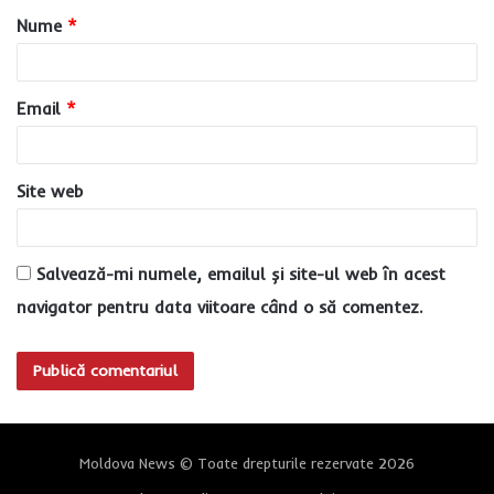
Nume
*
r
i
u
Email
*
*
Site web
Salvează-mi numele, emailul și site-ul web în acest
navigator pentru data viitoare când o să comentez.
Moldova News © Toate drepturile rezervate 2026