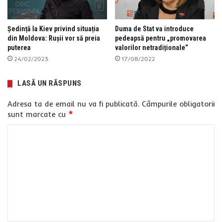
Ședință la Kiev privind situația
Duma de Stat va introduce
din Moldova: Rușii vor să preia
pedeapsă pentru „promovarea
puterea
valorilor netradiționale”
24/02/2023
17/08/2022
LASĂ UN RĂSPUNS
Adresa ta de email nu va fi publicată.
Câmpurile obligatorii
sunt marcate cu
*
C
o
m
e
n
t
a