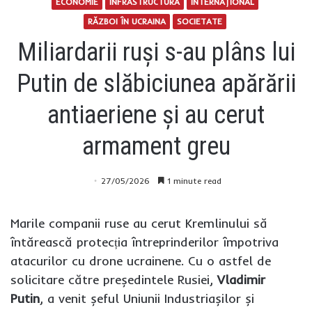
ECONOMIE
INFRASTRUCTURĂ
INTERNAŢIONAL
RĂZBOI ÎN UCRAINA
SOCIETATE
Miliardarii ruși s-au plâns lui
Putin de slăbiciunea apărării
antiaeriene și au cerut
armament greu
27/05/2026
1 minute read
Marile companii ruse au cerut Kremlinului să
întărească protecția întreprinderilor împotriva
atacurilor cu drone ucrainene. Cu o astfel de
solicitare către președintele Rusiei,
Vladimir
Putin
, a venit șeful Uniunii Industriașilor și