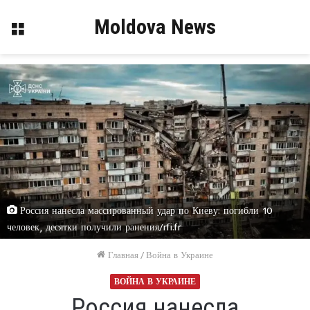
Moldova News
Меню
Россия нанесла массированный удар по Киеву: погибли 10
человек, десятки получили ранения/rfi.fr
Главная
/
Война в Украине
ВОЙНА В УКРАИНЕ
Россия нанесла